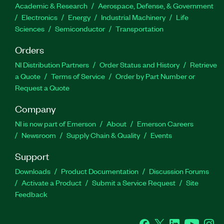
Academic & Research
Aerospace, Defense, & Government
Electronics
Energy
Industrial Machinery
Life
Sciences
Semiconductor
Transportation
Orders
NI Distribution Partners
Order Status and History
Retrieve
a Quote
Terms of Service
Order by Part Number or
Request a Quote
Company
NI is now part of Emerson
About
Emerson Careers
Newsroom
Supply Chain & Quality
Events
Support
Downloads
Product Documentation
Discussion Forums
Activate a Product
Submit a Service Request
Site
Feedback
Facebook
Twitter
LinkedIn
YouTube
Ins