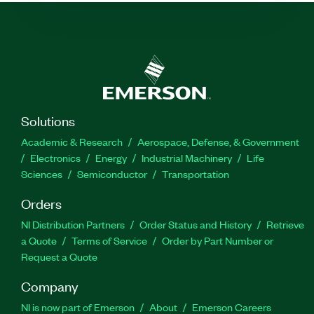
Solutions
Academic & Research
Aerospace, Defense, & Government
Electronics
Energy
Industrial Machinery
Life
Sciences
Semiconductor
Transportation
Orders
NI Distribution Partners
Order Status and History
Retrieve
a Quote
Terms of Service
Order by Part Number or
Request a Quote
Company
NI is now part of Emerson
About
Emerson Careers