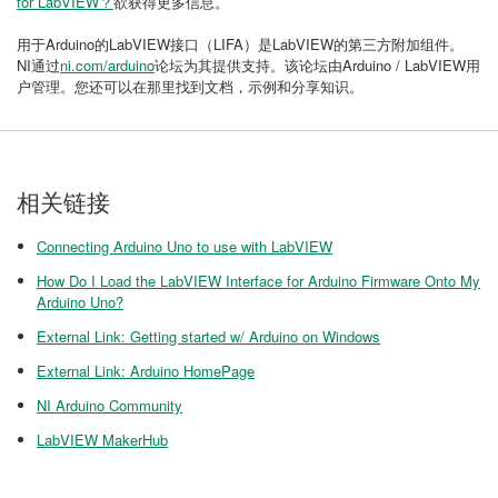
for LabVIEW？
欲获得更多信息。
用于Arduino的LabVIEW接口（LIFA）是LabVIEW的第三方附加组件。
NI通过
ni.com/arduino
论坛为其提供支持。该论坛由Arduino / LabVIEW用
户管理。您还可以在那里找到文档，示例和分享知识。
相关链接
Connecting Arduino Uno to use with LabVIEW
How Do I Load the LabVIEW Interface for Arduino Firmware Onto My
Arduino Uno?
External Link: Getting started w/ Arduino on Windows
External Link: Arduino HomePage
NI Arduino Community
LabVIEW MakerHub