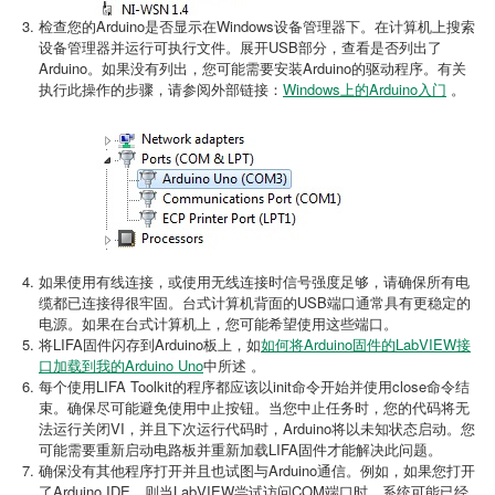
检查您的Arduino是否显示在Windows设备管理器下。在计算机上搜索
设备管理器并运行可执行文件。展开USB部分，查看是否列出了
Arduino。如果没有列出，您可能需要安装Arduino的驱动程序。有关
执行此操作的步骤，请参阅外部链接：
Windows上的Arduino入门
。
如果使用有线连接，或使用无线连接时信号强度足够，请确保所有电
缆都已连接得很牢固。台式计算机背面的USB端口通常具有更稳定的
电源。如果在台式计算机上，您可能希望使用这些端口。
将LIFA固件闪存到Arduino板上，如
如何将Arduino固件的LabVIEW接
口加载到我的Arduino Uno
中所述 。
每个使用LIFA Toolkit的程序都应该以init命令开始并使用close命令结
束。确保尽可能避免使用中止按钮。当您中止任务时，您的代码将无
法运行关闭VI，并且下次运行代码时，Arduino将以未知状态启动。您
可能需要重新启动电路板并重新加载LIFA固件才能解决此问题。
确保没有其他程序打开并且也试图与Arduino通信。例如，如果您打开
了Arduino IDE，则当LabVIEW尝试访问COM端口时，系统可能已经