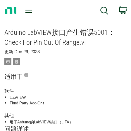
Return
C
Search
to
Home
Page
Arduino LabVIEW接口产生错误5001：
Check For Pin Out Of Range.vi
更新 Dec 29, 2023
适用于
软件
LabVIEW
Third Party Add-Ons
其他
用于Arduino的LabVIEW接口（LIFA）
问题详述