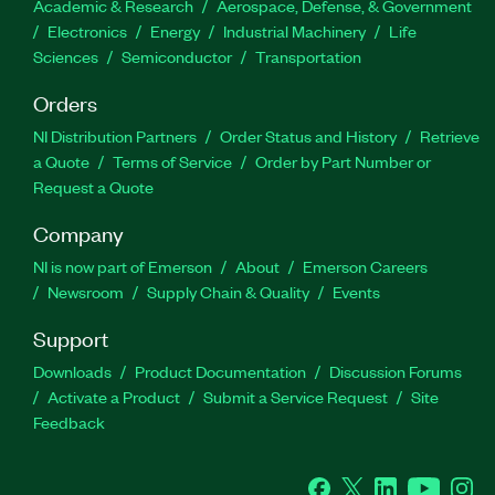
Academic & Research
Aerospace, Defense, & Government
Electronics
Energy
Industrial Machinery
Life
Sciences
Semiconductor
Transportation
Orders
NI Distribution Partners
Order Status and History
Retrieve
a Quote
Terms of Service
Order by Part Number or
Request a Quote
Company
NI is now part of Emerson
About
Emerson Careers
Newsroom
Supply Chain & Quality
Events
Support
Downloads
Product Documentation
Discussion Forums
Activate a Product
Submit a Service Request
Site
Feedback
Facebook
Twitter
LinkedIn
YouTube
Ins