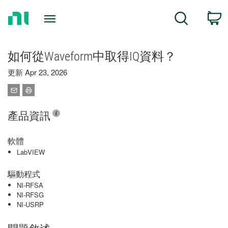
Return
C
Search
to
Home
Page
如何從Waveform中取得IQ資料？
更新 Apr 23, 2026
產品資訊
軟體
LabVIEW
驅動程式
NI-RFSA
NI-RFSG
NI-USRP