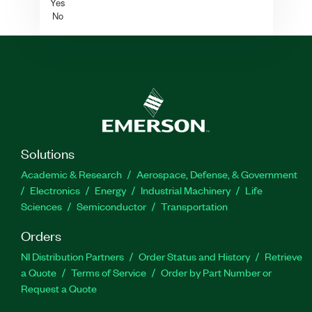
Yes
No
Solutions
Academic & Research
Aerospace, Defense, & Government
Electronics
Energy
Industrial Machinery
Life
Sciences
Semiconductor
Transportation
Orders
NI Distribution Partners
Order Status and History
Retrieve
a Quote
Terms of Service
Order by Part Number or
Request a Quote