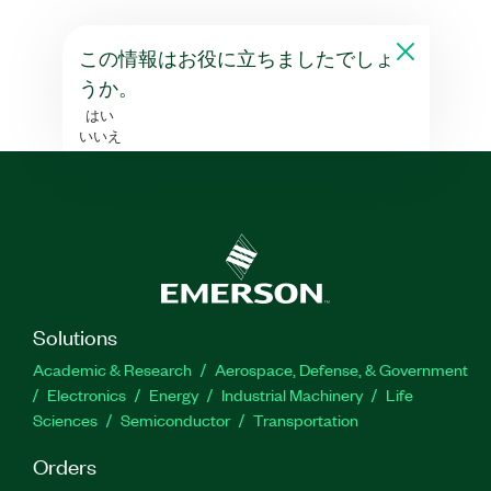
この情報はお役に立ちましたでしょ
うか。
はい
いいえ
Solutions
Academic & Research
Aerospace, Defense, & Government
Electronics
Energy
Industrial Machinery
Life
Sciences
Semiconductor
Transportation
Orders