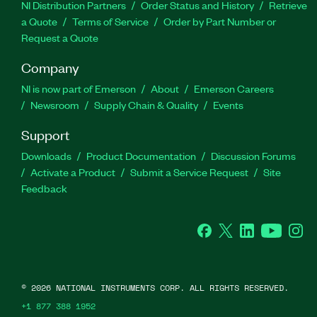
NI Distribution Partners
Order Status and History
Retrieve
a Quote
Terms of Service
Order by Part Number or
Request a Quote
Company
NI is now part of Emerson
About
Emerson Careers
Newsroom
Supply Chain & Quality
Events
Support
Downloads
Product Documentation
Discussion Forums
Activate a Product
Submit a Service Request
Site
Feedback
Facebook
Twitter
LinkedIn
YouTube
Ins
©
2026
NATIONAL INSTRUMENTS CORP. ALL RIGHTS RESERVED.
+1 877 388 1952