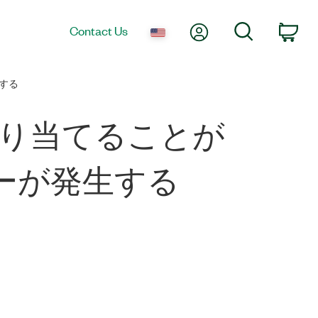
My Account
Search
Contact Us
Car
生する
を割り当てることが
ラーが発生する