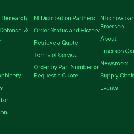
 Research
NI Distribution Partners
NI is now par
Emerson
Defense, &
Order Status and History
t
About
Retrieve a Quote
Emerson Ca
Terms of Service
Newsroom
Order by Part Number or
achinery
Request a Quote
Supply Chain
es
Events
tor
ion