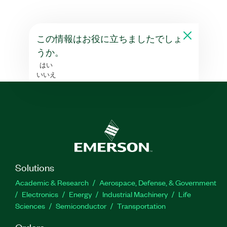
この情報はお役に立ちましたでしょ
うか。
はい
いいえ
Solutions
Academic & Research
Aerospace, Defense, & Government
Electronics
Energy
Industrial Machinery
Life
Sciences
Semiconductor
Transportation
Orders