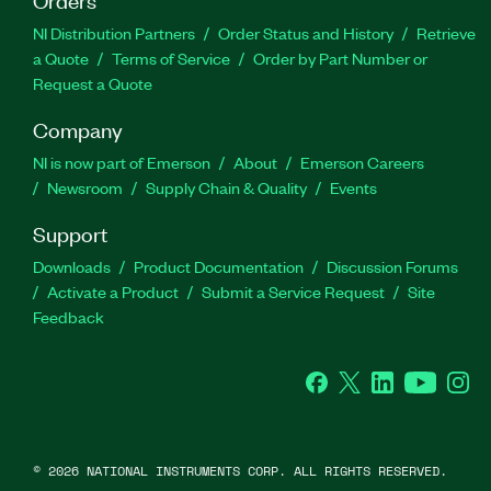
NI Distribution Partners
Order Status and History
Retrieve
a Quote
Terms of Service
Order by Part Number or
Request a Quote
Company
NI is now part of Emerson
About
Emerson Careers
Newsroom
Supply Chain & Quality
Events
Support
Downloads
Product Documentation
Discussion Forums
Activate a Product
Submit a Service Request
Site
Feedback
Facebook
Twitter
LinkedIn
YouTube
Ins
©
2026
NATIONAL INSTRUMENTS CORP. ALL RIGHTS RESERVED.