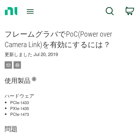
Return
C
Search
to
Home
Page
フレームグラバでPoC(Power over
Camera Link)を有効にするには？
更新しました Jul 20, 2019
使用製品
ハードウェア
PCIe-1433
PXIe-1435
PCIe-1473
問題