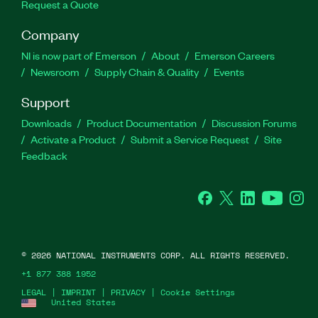
Request a Quote
Company
NI is now part of Emerson
About
Emerson Careers
Newsroom
Supply Chain & Quality
Events
Support
Downloads
Product Documentation
Discussion Forums
Activate a Product
Submit a Service Request
Site
Feedback
Facebook
Twitter
LinkedIn
YouTube
Ins
©
2026
NATIONAL INSTRUMENTS CORP. ALL RIGHTS RESERVED.
+1 877 388 1952
LEGAL
|
IMPRINT
|
PRIVACY
|
Cookie Settings
United States