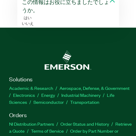
この情報はお役に立ちましたでしょ
うか。
はい
いいえ
Solutions
Academic & Research
Aerospace, Defense, & Government
Electronics
Energy
Industrial Machinery
Life
Sciences
Semiconductor
Transportation
Orders
NI Distribution Partners
Order Status and History
Retrieve
a Quote
Terms of Service
Order by Part Number or