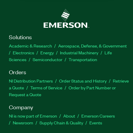
Solutions
Academic & Research
Aerospace, Defense, & Government
Electronics
Energy
Industrial Machinery
Life
Sciences
Semiconductor
Transportation
Orders
NI Distribution Partners
Order Status and History
Retrieve
a Quote
Terms of Service
Order by Part Number or
Request a Quote
Company
NI is now part of Emerson
About
Emerson Careers
Newsroom
Supply Chain & Quality
Events