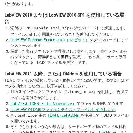
能性があります。
LabVIEW 2010 または LabVIEW 2010 SP1 を使用している場
合
添付の
をダウンロードして解凍します。
TDMS Repair Tool.zip
ファイルが正しく展開されていることを確認してください。
LabVIEW Runtime Engine 2010（32 ビット）
をダウンロードしてイ
ンストールします。
展開した実行ファイルを 管理者として実行します（実行ファイルを
右クリックし、
管理者として実行
を選択）。その後、エラーの原因
となっている TDMS ファイルを選択します。
LabVIEW 2011 以降、または DIAdem を使用している場合
TDMS ファイルが破損している可能性が非常に高いです。修復またはデ
ータを抽出するために、以下を試してください。
TDMS インデックスファイル（
）を削除し、再度フ
*.tdms_index
ァイルを開けるか試します。
でファイルを開いてみます。
LabVIEW TDMS File Viewer.vi
LabVIEWでTDMSファイルをテキストファイルに変換します
。
Microsoft Excel 用の
TDM Excel Add-In
を使用して TDMS ファイル
を開いてみます。
それでもうまくいかない場合は、サードパーティ製のファイル解析
ツールを使用してデータにアクセスできます（例：
FileAlyzer
、また