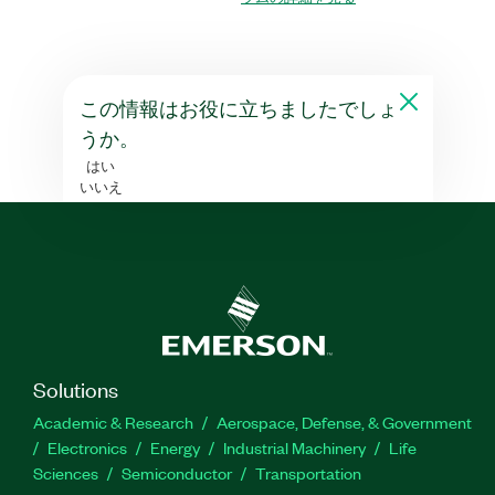
この情報はお役に立ちましたでしょ
うか。
はい
いいえ
Solutions
Academic & Research
Aerospace, Defense, & Government
Electronics
Energy
Industrial Machinery
Life
Sciences
Semiconductor
Transportation