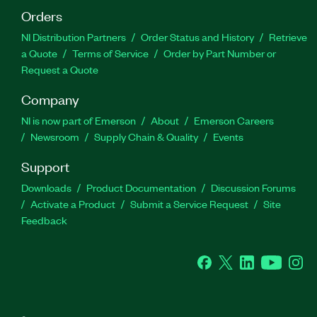
Orders
NI Distribution Partners
Order Status and History
Retrieve
a Quote
Terms of Service
Order by Part Number or
Request a Quote
Company
NI is now part of Emerson
About
Emerson Careers
Newsroom
Supply Chain & Quality
Events
Support
Downloads
Product Documentation
Discussion Forums
Activate a Product
Submit a Service Request
Site
Feedback
Facebook
Twitter
LinkedIn
YouTube
Ins