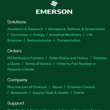
Solutions
Academic & Research
Aerospace, Defense, & Government
Electronics
Energy
Industrial Machinery
Life
Sciences
Semiconductor
Transportation
Orders
NI Distribution Partners
Order Status and History
Retrieve
a Quote
Terms of Service
Order by Part Number or
Request a Quote
Company
NI is now part of Emerson
About
Emerson Careers
Newsroom
Supply Chain & Quality
Events
Support
Downloads
Product Documentation
Discussion Forums