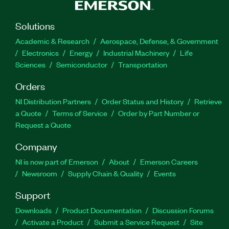
Solutions
Academic & Research
Aerospace, Defense, & Government
Electronics
Energy
Industrial Machinery
Life
Sciences
Semiconductor
Transportation
Orders
NI Distribution Partners
Order Status and History
Retrieve
a Quote
Terms of Service
Order by Part Number or
Request a Quote
Company
NI is now part of Emerson
About
Emerson Careers
Newsroom
Supply Chain & Quality
Events
Support
Downloads
Product Documentation
Discussion Forums
Activate a Product
Submit a Service Request
Site