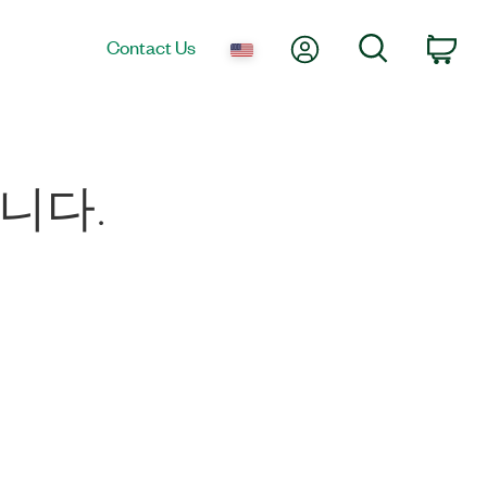
My Account
Search
Contact Us
Car
합니다.