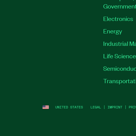
Governmen
Electronics
Energy
Industrial M
Life Scienc
Semiconduc
Transportat
UNITED STATES
LEGAL
|
IMPRINT
|
PRI