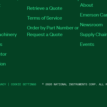
t
About
Retrieve a Quote
Emerson Ca
Terms of Service
Newsroom
Order by Part Number or
achinery
Request a Quote
Supply Chain
es
Events
tor
ion
VACY
|
COOKIE SETTINGS
©
2026
NATIONAL INSTRUMENTS CORP. ALL R