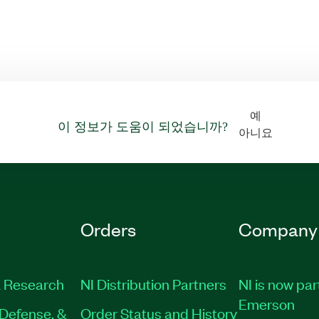
예
이 정보가 도움이 되었습니까?
아니요
Orders
Company
 Research
NI Distribution Partners
NI is now par
Emerson
Defense, &
Order Status and History