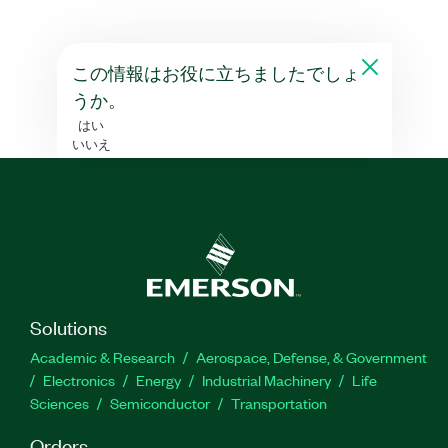
この情報はお役に立ちましたでしょ
うか。
はい
いいえ
Solutions
Academic & Research
Aerospace, Defense, & Government
Electronics
Energy
Industrial Machinery
Life
Sciences
Semiconductor
Transportation
Orders