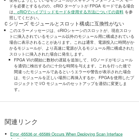
ドを必要とするものの、cRIO ターゲットが FPGA モードである場合
は
、
cRIOでハイブリッドモードを使用する方法についての資料
を参
照してください。
C シリーズ モジュールとスロット構成に互換性がない
このエラーメッセージは、cRIOシャーシのスロットが、現在スロッ
トに挿入されているモジュール以外のモジュール用に構成されている
場合に表示されることがあります。これは通常、電源投入に時間がか
かるモジュールが、より高速に電源が入るモジュール用に構成された
スロットに挿入された場合に発生します。
FPGA VIの開始に数秒の遅延を追加して、I/Oノードがモジュール
を適切に検出するのに十分な時間を与えます。これを行った後で
間違ったモジュールであるというエラーや警告が表示された場合
は、モジュールを正しい場所に再挿入するか、FPGAを使用したプ
ロジェクトで I/O モジュールのセットアップを適切に変更しま
す。
関連リンク
Error -65536 or -65589 Occurs When Deploying Scan Interface