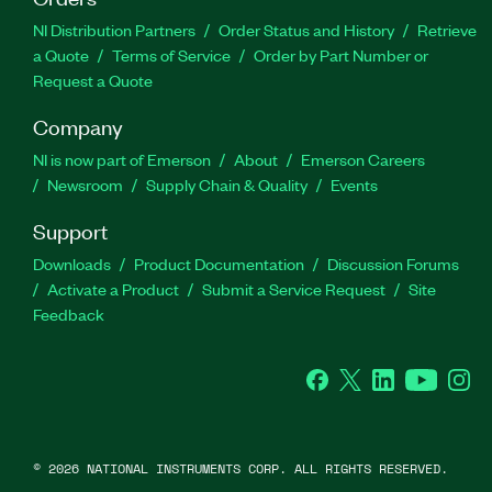
NI Distribution Partners
Order Status and History
Retrieve
a Quote
Terms of Service
Order by Part Number or
Request a Quote
Company
NI is now part of Emerson
About
Emerson Careers
Newsroom
Supply Chain & Quality
Events
Support
Downloads
Product Documentation
Discussion Forums
Activate a Product
Submit a Service Request
Site
Feedback
Facebook
Twitter
LinkedIn
YouTube
Ins
©
2026
NATIONAL INSTRUMENTS CORP. ALL RIGHTS RESERVED.