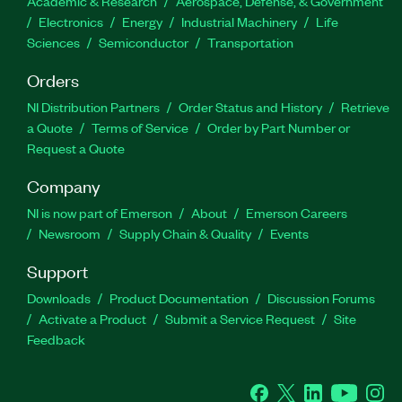
Academic & Research
Aerospace, Defense, & Government
Electronics
Energy
Industrial Machinery
Life
Sciences
Semiconductor
Transportation
Orders
NI Distribution Partners
Order Status and History
Retrieve
a Quote
Terms of Service
Order by Part Number or
Request a Quote
Company
NI is now part of Emerson
About
Emerson Careers
Newsroom
Supply Chain & Quality
Events
Support
Downloads
Product Documentation
Discussion Forums
Activate a Product
Submit a Service Request
Site
Feedback
Facebook
Twitter
LinkedIn
YouTube
Ins