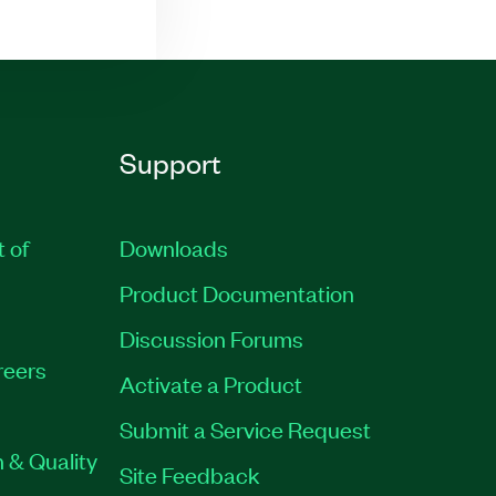
Support
t of
Downloads
Product Documentation
Discussion Forums
reers
Activate a Product
Submit a Service Request
 & Quality
Site Feedback