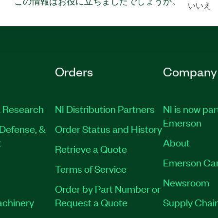
この情報はお役に立ちましたでしょうか。
いいえ
Orders
Company
 Research
NI Distribution Partners
NI is now par
Emerson
Defense, &
Order Status and History
t
About
Retrieve a Quote
Emerson Ca
Terms of Service
Newsroom
Order by Part Number or
achinery
Request a Quote
Supply Chain