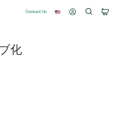
My Account
Search
Contact Us
Car
ィブ化