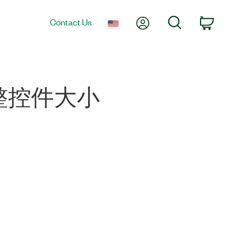
My Account
Search
Contact Us
Car
整控件大小