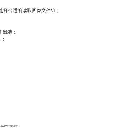
选择合适的读取图像文件VI；
输出端；
出；
bVIEW程序框图中。