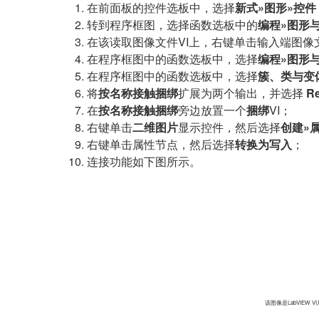
在前面板的控件选板中，选择
新式»图形»控件
转到程序框图，选择函数选板中的
编程»图形
在该读取图像文件VI上，右键单击输入端图像
在程序框图中的函数选板中，选择
编程»图形
在程序框图中的函数选板中，选择
簇、类与变
将
按名称接触捆绑
扩展为两个输出，并选择
Re
在
按名称接触捆绑
旁边放置一个
捆绑
VI；
右键单击
二维图片
显示控件，然后选择
创建»
右键单击属性节点，然后选择
转换
为写入
；
连接功能如下图所示。
该图像是LabVIE