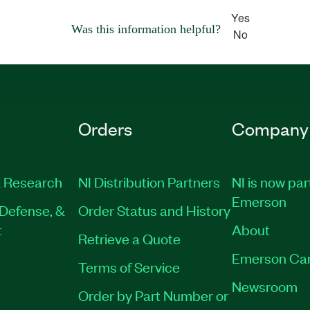
Yes
Was this information helpful?
No
Orders
Company
 Research
NI Distribution Partners
NI is now par
Emerson
Defense, &
Order Status and History
t
About
Retrieve a Quote
Emerson Ca
Terms of Service
Newsroom
Order by Part Number or