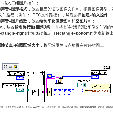
，插入
二维图片
控件；
与
声音»图形格式，
放置相应的读取图像文件VI。根据图像类型，
文件路径（例如：JPEG文件路径），然后选择
创建»输入控件
；
与声音»图片函数，
放置
绘制平化像素图
VI和
空图片
VI；
体，
放置
按名称接触捆绑
函数，并将其连接到读取图像文件VI的
ctangle»right
作为顶部输出，
Rectangle»bottom
作为底部输
属性节点»绘图区域大小
，将区域属性节点放置在程序框图上；
W VI片段，包含了您可以在项目中使用的LabVIEW代码。如要使用该片段，请右键单击此图像，将其保存到计算机，然后将文件拖到La