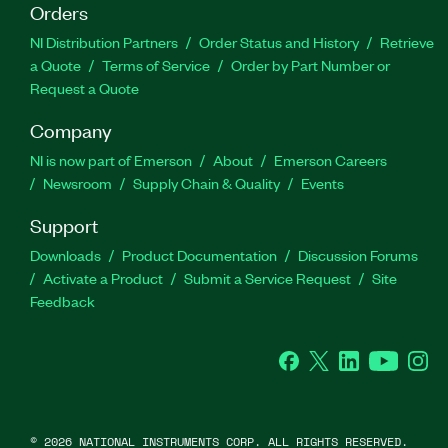
Orders
NI Distribution Partners
Order Status and History
Retrieve
a Quote
Terms of Service
Order by Part Number or
Request a Quote
Company
NI is now part of Emerson
About
Emerson Careers
Newsroom
Supply Chain & Quality
Events
Support
Downloads
Product Documentation
Discussion Forums
Activate a Product
Submit a Service Request
Site
Feedback
Facebook
Twitter
LinkedIn
YouTube
Ins
©
2026
NATIONAL INSTRUMENTS CORP. ALL RIGHTS RESERVED.