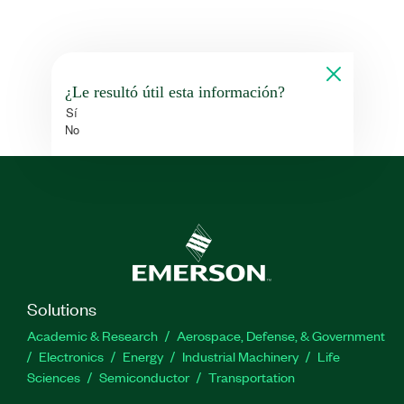
¿Le resultó útil esta información?
Sí
No
Solutions
Academic & Research
Aerospace, Defense, & Government
Electronics
Energy
Industrial Machinery
Life
Sciences
Semiconductor
Transportation