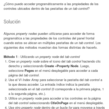
¿Cómo puedo acceder programáticamente a las propiedades de los
controles ubicados dentro de las pestañas de un
tab control
?
Solución
Algunos
property nodes
pueden utilizarse para acceder de forma
programática a las propiedades de los controles del panel frontal
cuando estos se ubican en múltiples pestañas de un
tab control
. Los
siguientes dos métodos muestran dos formas distintas de hacerlo.
Método 1
: Utilizando un
property node
del
tab control
Cree un
property node
sobre el icono del
tab control
haciendo clic
derecho y seleccionando
Create »Property Node
. Luego,
seleccione
Pages
en el menú desplegable para acceder a cada
página del
tab control
.
Use el VI
Index Array
para seleccionar la pestaña del
tab control
a
la que desea acceder. La entrada índice indica la pestaña
seleccionada en el
tab control
(0 corresponde a la primera página, 1
a la segunda página, etc.).
Utilice un
property node
para acceder a los controles en la página
del
tab control
seleccionando
CtlsOnPage
en el menú desplegable.
Use otro
property node
dentro de un bucle
for
para moverse a través