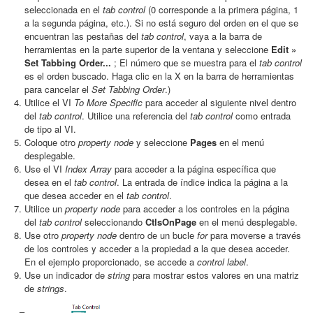
seleccionada en el
tab control
(0 corresponde a la primera página, 1
a la segunda página, etc.). Si no está seguro del orden en el que se
encuentran las pestañas del
tab control
, vaya a la barra de
herramientas en la parte superior de la ventana y seleccione
Edit »
Set Tabbing Order...
; El número que se muestra para el
tab control
es el orden buscado. Haga clic en la X en la barra de herramientas
para cancelar el
Set Tabbing Order
.)
Utilice el VI
To More Specific
para acceder al siguiente nivel dentro
del
tab control
. Utilice una referencia del
tab control
como entrada
de tipo al VI.
Coloque otro
property node
y seleccione
Pages
en el menú
desplegable.
Use el VI
Index Array
para acceder a la página específica que
desea en el
tab control
. La entrada de índice indica la página a la
que desea acceder en el
tab control
.
Utilice un
property node
para acceder a los controles en la página
del
tab control
seleccionando
CtlsOnPage
en el menú desplegable.
Use otro
property node
dentro de un bucle
for
para moverse a través
de los controles y acceder a la propiedad a la que desea acceder.
En el ejemplo proporcionado, se accede a
control label
.
Use un indicador de
string
para mostrar estos valores en una matriz
de
strings
.