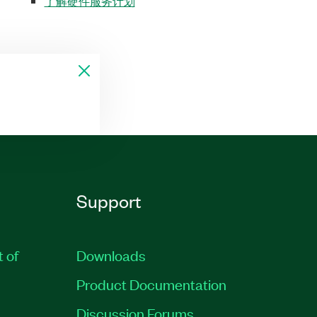
了解硬件服务计划
Support
t of
Downloads
Product Documentation
Discussion Forums