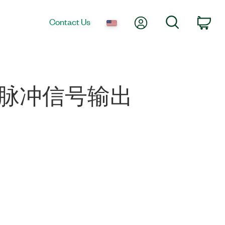
My Account
Search
Contact Us
Car
6V 脉冲信号输出