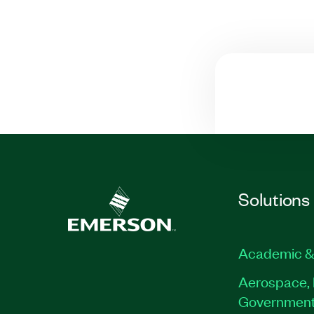
Solutions
Academic &
Aerospace, 
Governmen