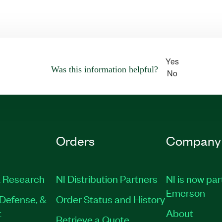
Yes
Was this information helpful?
No
Orders
Company
 Research
NI Distribution Partners
NI is now par
Emerson
Defense, &
Order Status and History
t
About
Retrieve a Quote