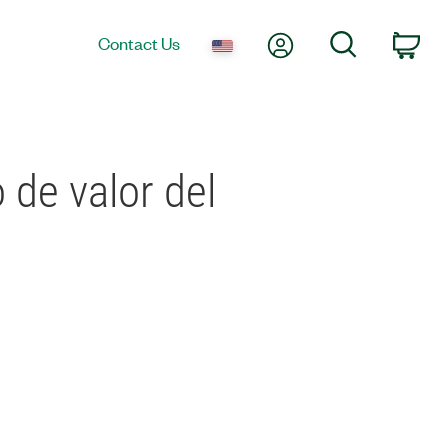
My Account
Search
Contact Us
Car
 de valor del