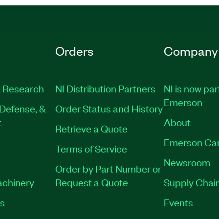
Orders
Company
 Research
NI Distribution Partners
NI is now par
Emerson
Defense, &
Order Status and History
t
About
Retrieve a Quote
Emerson Ca
Terms of Service
Newsroom
Order by Part Number or
achinery
Request a Quote
Supply Chain
es
Events