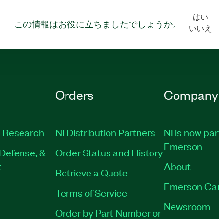
はい
この情報はお役に立ちましたでしょうか。
いいえ
Orders
Company
 Research
NI Distribution Partners
NI is now par
Emerson
Defense, &
Order Status and History
t
About
Retrieve a Quote
Emerson Ca
Terms of Service
Newsroom
Order by Part Number or