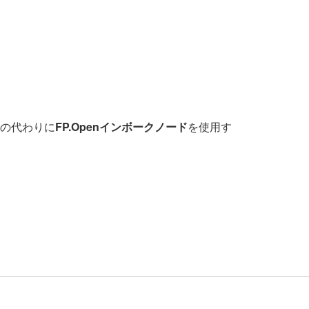
ドの代わりに
FP.Openインボークノード
を使用す