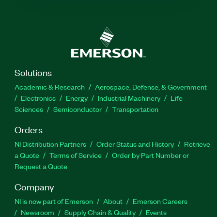
Solutions
Academic & Research
Aerospace, Defense, & Government
Electronics
Energy
Industrial Machinery
Life
Sciences
Semiconductor
Transportation
Orders
NI Distribution Partners
Order Status and History
Retrieve
a Quote
Terms of Service
Order by Part Number or
Request a Quote
Company
NI is now part of Emerson
About
Emerson Careers
Newsroom
Supply Chain & Quality
Events