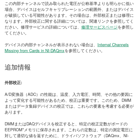
この内部チャンネルで読み取られた電圧が公称基準よりも明らかに低い
場合、デバイスはセルフキャリブレーションの範囲外、またはデバイス
が破損している可能性があります。その場合は、外部校正または修理に
なります。外部校正に関する詳細については、関連リンクを参照してく
ださい。修理サービスの詳細については、
修理サービスページ
を参照し
てください。
デバイスの内部チャンネルが表示されない場合は、
Internal Channels
Missing from Cards in NI-DAQmx
を参照してください。
追加情報
外部校正:
A/D変換器（ADC）の性能は、温度、入力電圧、時間、その他の要因に
よって変化する可能性があるため、校正は重要です。このため、DMM
またはデータ集録デバイスの校正では、これらの要素を考慮する必要が
あります。
DMMまたはDAQデバイスを校正すると、特定の校正定数がボードの
EEPROM*メモリに保存されます。これらの定数は、特定の測定電圧に
対して適切な値を返すために、ドライバソフトウェア（DAQmx、NI-