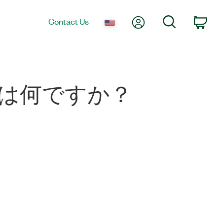
My Account
Search
Contact Us
Car
とは何ですか？