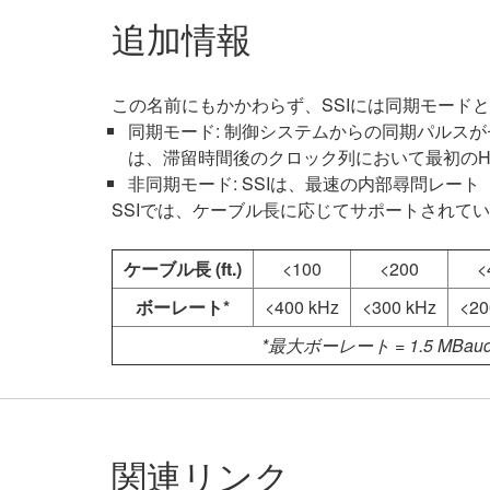
追加情報
この名前にもかかわらず、SSIには同期モード
同期モード: 制御システムからの同期パルス
は、滞留時間後のクロック列において最初のHi
非同期モード: SSIは、最速の内部尋問レ
SSIでは、ケーブル長に応じてサポートされて
ケーブル長 (ft.)
<100
<200
<
ボーレート*
<400 kHz
<300 kHz
<20
*最大ボーレート = 1.5 MBau
関連リンク