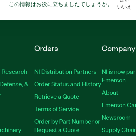
この情報はお役に立ちましたでしょうか。
いいえ
Orders
Company
 Research
NI Distribution Partners
NI is now par
Emerson
Defense, &
Order Status and History
t
About
Retrieve a Quote
Emerson Ca
Terms of Service
Newsroom
Order by Part Number or
achinery
Request a Quote
Supply Chain