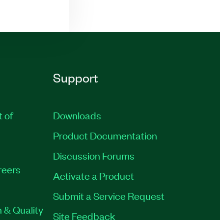
Support
t of
Downloads
Product Documentation
Discussion Forums
reers
Activate a Product
Submit a Service Request
 & Quality
Site Feedback