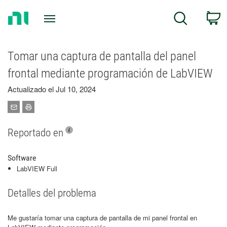
Return
C
Search
to
Home
Page
Tomar una captura de pantalla del panel
frontal mediante programación de LabVIEW
Actualizado el Jul 10, 2024
Reportado en
Software
LabVIEW Full
Detalles del problema
Me gustaría tomar una captura de pantalla de mi panel frontal en