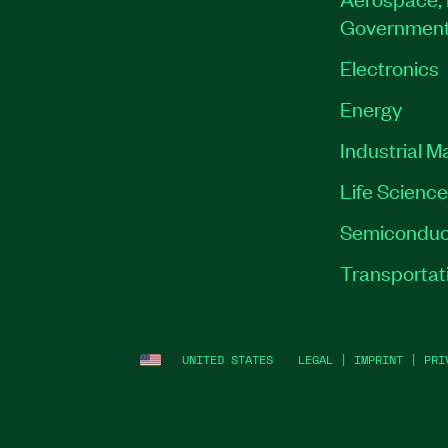
Governmen
Electronics
Energy
Industrial M
Life Scienc
Semiconduc
Transportat
UNITED STATES
LEGAL
|
IMPRINT
|
PRI