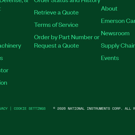
t
About
Retrieve a Quote
Emerson Ca
Terms of Service
Newsroom
Order by Part Number or
achinery
Request a Quote
Supply Chain
es
Events
tor
ion
VACY
|
COOKIE SETTINGS
©
2026
NATIONAL INSTRUMENTS CORP. ALL R