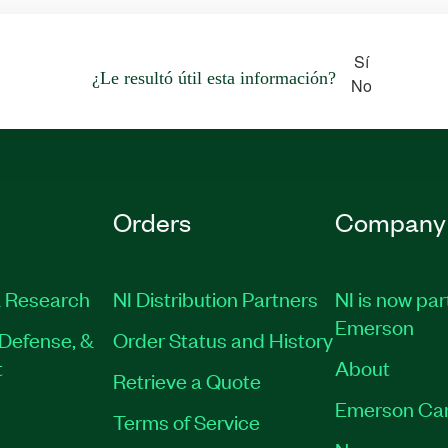
Sí
¿Le resultó útil esta información?
No
Orders
Company
 Research
NI Distribution Partners
NI is now par
Emerson
Defense, &
Order Status and History
t
About
Retrieve a Quote
Emerson Ca
Terms of Service