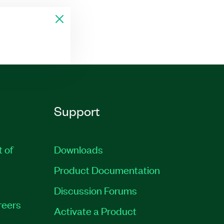
Support
t of
Downloads
Product Documentation
Discussion Forums
reers
Activate a Product