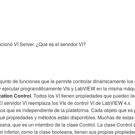
cionó VI Server. ¿Qué es el servidor VI?
unto de funciones que le permite controlar dinámicamente los ob
 ejecutar programáticamente VIs y LabVIEW en la misma máquin
cation Control
. Todos los VI tienen propiedades que pueden l
l servidor VI reemplaza los VIs de control VI de LabVIEW 4.x.
etos que es independiente de la plataforma. Cada objeto que es 
 qué propiedades y métodos están disponibles. Muchas de estas 
eana, que es un miembro de la clase Control. La clase Control
l inferior, como la clase booleana, tienen sus propias propied