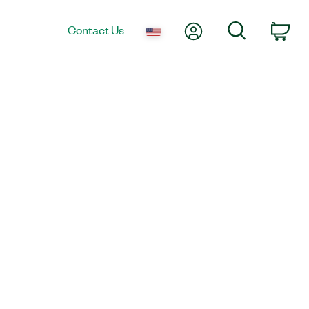
My Account
Search
Contact Us
Car