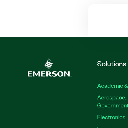
Solutions
Academic &
Aerospace, 
Governmen
Electronics