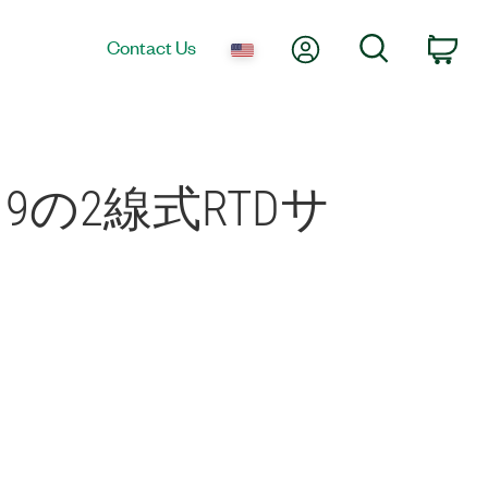
My Account
Search
Contact Us
Car
9219の2線式RTDサ