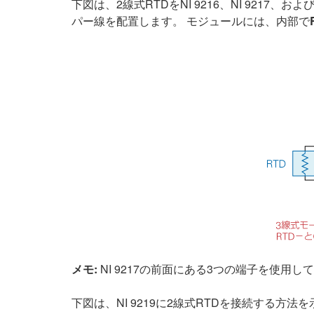
下図は、2線式RTDをNI 9216、NI 9217、
パー線を配置します。 モジュールには、内部で
メモ:
NI 9217の前面にある3つの端子を使用
下図は、NI 9219に2線式RTDを接続する方法