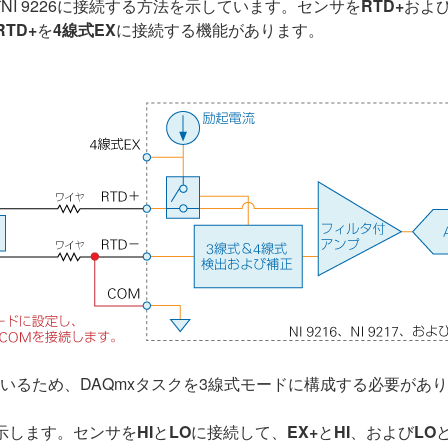
およびNI 9226に接続する方法を示しています。センサを
RTD+
およ
RTD+
を
4線式EX
に接続する機能があります。
しているため、DAQmxタスクを3線式モードに構成する必要があ
を示します。センサを
HI
と
LO
に接続して、
EX+
と
HI
、および
LO