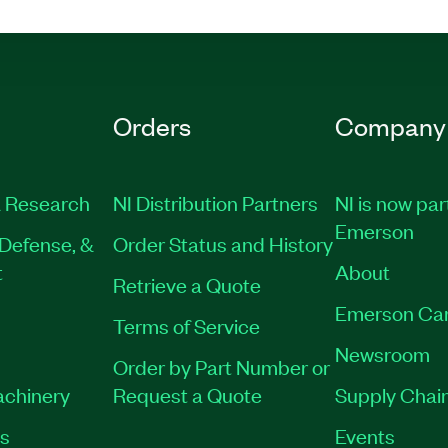
Orders
Company
 Research
NI Distribution Partners
NI is now par
Emerson
Defense, &
Order Status and History
t
About
Retrieve a Quote
Emerson Ca
Terms of Service
Newsroom
Order by Part Number or
achinery
Request a Quote
Supply Chain
es
Events