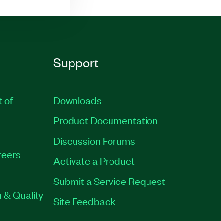
Support
t of
Downloads
Product Documentation
Discussion Forums
reers
Activate a Product
Submit a Service Request
 & Quality
Site Feedback