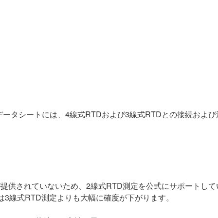
びNI 9219のデータシートには、4線式RTDおよび3線式RTDとの
が提供されていないため、2線式RTD測定を公式にサポートし
は3線式RTD測定よりも大幅に確度が下がります。