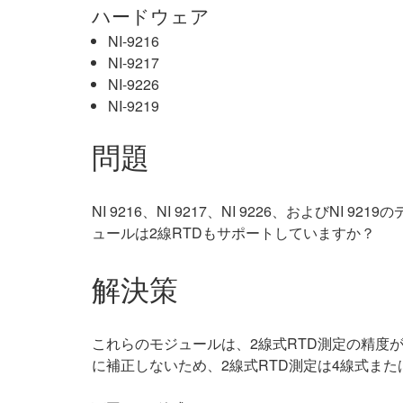
ハードウェア
NI-9216
NI-9217
NI-9226
NI-9219
問題
NI 9216、NI 9217、NI 9226、およ
ュールは2線RTDもサポートしていますか？
解決策
これらのモジュールは、2線式RTD測定の精度
に補正しないため、2線式RTD測定は4線式また