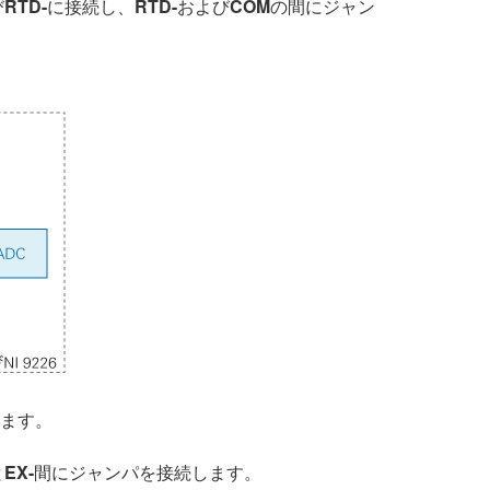
び
RTD-
に接続し、
RTD-
および
COM
の間にジャン
ります。
と
EX-
間にジャンパを接続します。