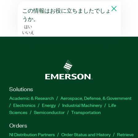
この情報はお役に立ちましたでしょ
うか。
はい
いいえ
Solutions
Academic & Research
Aerospace, Defense, & Government
Electronics
Energy
Industrial Machinery
Life
Sciences
Semiconductor
Transportation
Orders
NI Distribution Partners
Order Status and History
Retrieve