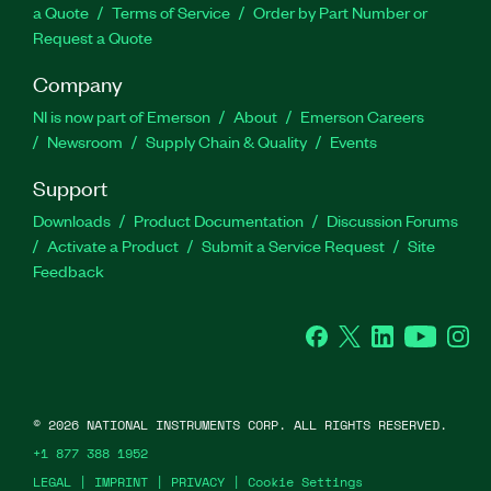
a Quote
Terms of Service
Order by Part Number or
Request a Quote
Company
NI is now part of Emerson
About
Emerson Careers
Newsroom
Supply Chain & Quality
Events
Support
Downloads
Product Documentation
Discussion Forums
Activate a Product
Submit a Service Request
Site
Feedback
Facebook
Twitter
LinkedIn
YouTube
Ins
©
2026
NATIONAL INSTRUMENTS CORP. ALL RIGHTS RESERVED.
+1 877 388 1952
LEGAL
|
IMPRINT
|
PRIVACY
|
Cookie Settings