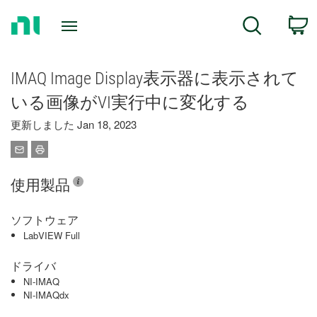
Return
C
Search
to
Home
Page
IMAQ Image Display表示器に表示されて
いる画像がVI実行中に変化する
更新しました Jan 18, 2023
使用製品
ソフトウェア
LabVIEW Full
ドライバ
NI-IMAQ
NI-IMAQdx