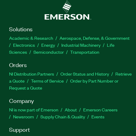
Solutions
Academic & Research
Aerospace, Defense, & Government
Electronics
Energy
Industrial Machinery
Life
Sciences
Semiconductor
Transportation
Orders
NI Distribution Partners
Order Status and History
Retrieve
a Quote
Terms of Service
Order by Part Number or
Request a Quote
Company
NI is now part of Emerson
About
Emerson Careers
Newsroom
Supply Chain & Quality
Events
Support