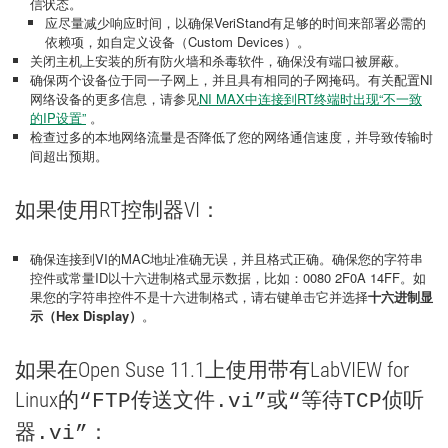
信状态。
应尽量减少响应时间，以确保VeriStand有足够的时间来部署必需的
依赖项，如自定义设备（Custom Devices）。
关闭主机上安装的所有防火墙和杀毒软件，确保没有端口被屏蔽。
确保两个设备位于同一子网上，并且具有相同的子网掩码。有关配置NI
网络设备的更多信息，请参见
NI MAX中连接到RT终端时出现“不一致
的IP设置”
。
检查过多的本地网络流量是否降低了您的网络通信速度，并导致传输时
间超出预期。
如果使用RT控制器VI：
确保连接到VI的MAC地址准确无误，并且格式正确。确保您的字符串
控件或常量ID以十六进制格式显示数据，比如：0080 2F0A 14FF。如
果您的字符串控件不是十六进制格式，请右键单击它并选择
十六进制显
示（Hex Display）
。
如果在Open Suse 11.1上使用带有LabVIEW for
Linux的
或
“FTP传送文件.vi”
“等待TCP侦听
：
器.vi”