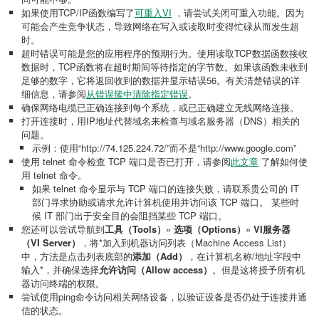
如果使用TCP/IP函数编写了
可重入VI
，请尝试关闭可重入功能。因为
可能会产生竞争状态，导致网络在写入或读取时变得忙碌从而发生超
时。
超时错误可能是您的应用程序的预期行为。使用读取TCP数据函数接收
数据时，TCP函数将在超时期间等待指定的字节数。如果该函数未收到
足够的数字，它将返回收到的数据并显示错误56。有关清楚错误的详
细信息，请参阅
从错误簇中清除指定错误
。
确保网络电缆已正确连接到每个系统，或已正确建立无线网络连接。
打开连接时，用IP地址代替域名来检查与域名服务器（DNS）相关的
问题。
示例：使用“http://74.125.224.72/”而不是“http://www.google.com”
使用 telnet 命令检查 TCP 端口是否已打开，请参阅
此文章
了解如何使
用 telnet 命令。
如果 telnet 命令显示与 TCP 端口的连接失败，请联系贵公司的 IT
部门寻求协助或请求允许计算机使用并访问该 TCP 端口。 某些时
候 IT 部门出于安全目的会阻挡某些 TCP 端口。
您还可以尝试导航到
工具（Tools）
»
选项（Options）
»
VI服务器
（VI Server）
，将*加入到机器访问列表（Machine Access List）
中，方法是点击列表底部的
添加（Add）
，在计算机名称/地址字段中
输入*，并确保选择
允许访问（Allow access）
。但是这将授予所有机
器访问终端的权限。
尝试使用ping命令访问相关网络设备，以验证设备是否仍处于连接并通
信的状态。