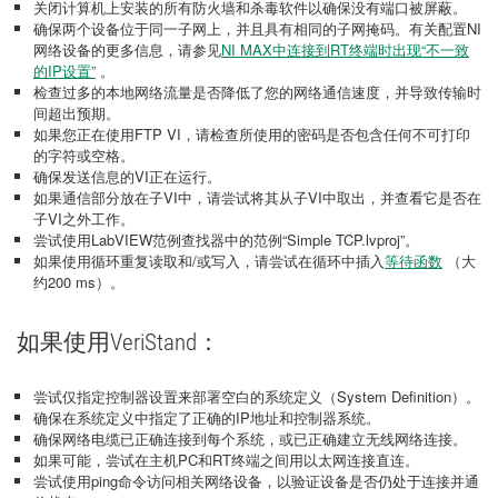
关闭计算机上安装的所有防火墙和杀毒软件以确保没有端口被屏蔽。
确保两个设备位于同一子网上，并且具有相同的子网掩码。有关配置NI
网络设备的更多信息，请参见
NI MAX中连接到RT终端时出现“不一致
的IP设置”
。
检查过多的本地网络流量是否降低了您的网络通信速度，并导致传输时
间超出预期。
如果您正在使用FTP VI，请检查所使用的密码是否包含任何不可打印
的字符或空格。
确保发送信息的VI正在运行。
如果通信部分放在子VI中，请尝试将其从子VI中取出，并查看它是否在
子VI之外工作。
尝试使用LabVIEW范例查找器中的范例“Simple TCP.lvproj”。
如果使用循环重复读取和/或写入，请尝试在循环中插入
等待函数
（大
约200 ms）。
如果使用VeriStand：
尝试仅指定控制器设置来部署空白的系统定义（System Definition）。
确保在系统定义中指定了正确的IP地址和控制器系统。
确保网络电缆已正确连接到每个系统，或已正确建立无线网络连接。
如果可能，尝试在主机PC和RT终端之间用以太网连接直连。
尝试使用ping命令访问相关网络设备，以验证设备是否仍处于连接并通