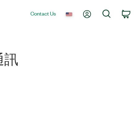
My Account
Search
Contact Us
Car
通訊