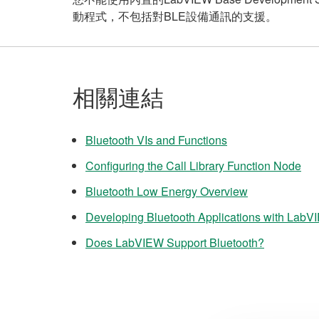
動程式，不包括對BLE設備通訊的支援。
相關連結
Bluetooth VIs and Functions
Configuring the Call Library Function Node
Bluetooth Low Energy Overview
Developing Bluetooth Applications with Lab
Does LabVIEW Support Bluetooth?