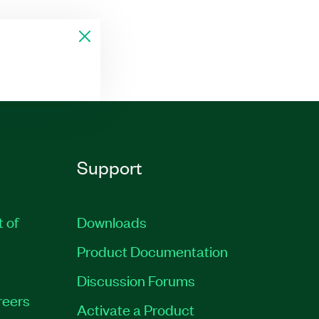
Support
t of
Downloads
Product Documentation
Discussion Forums
reers
Activate a Product