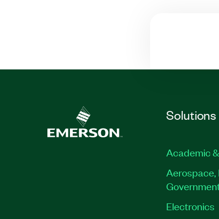
Solutions
Academic &
Aerospace, 
Governmen
Electronics