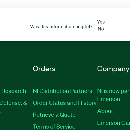
Yes
Was this information helpful?
No
Orders
Company
 Research
NI Distribution Partners
NI is now par
Emerson
Defense, &
Order Status and History
t
About
Retrieve a Quote
Emerson Ca
Terms of Service