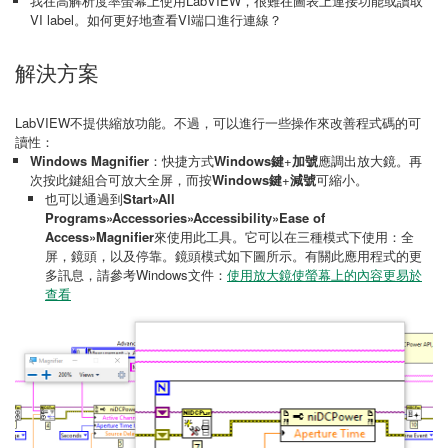
我在高解析度率螢幕上使用LabVIEW，很難在圖表上連接功能或讀取
VI label。如何更好地查看VI端口進行連線？
解決方案
LabVIEW不提供縮放功能。不過，可以進行一些操作來改善程式碼的可
讀性：
Windows Magnifier
：快捷方式
Windows鍵
+
加號
應調出放大鏡。再
次按此鍵組合可放大全屏，而按
Windows鍵
+
減號
可縮小。
也可以通過到
Start»All
Programs»Accessories»Accessibility»Ease of
Access»Magnifier
來使用此工具。它可以在三種模式下使用：全
屏，鏡頭，以及停靠。鏡頭模式如下圖所示。有關此應用程式的更
多訊息，請參考Windows文件：
使用放大鏡使螢幕上的內容更易於
查看