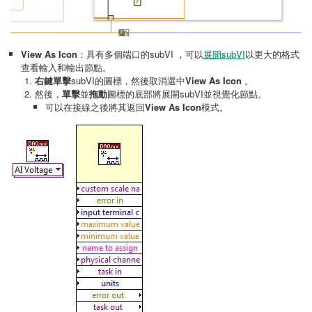
View As Icon
：具有多個端口的subVI ，可以
展開subVI
以更大的格式
查看輸入和輸出節點。
右鍵單擊
subVI的圖標，然後取消選中
View As Icon
。
然後，
單擊
並
拖動
圖標的底部將展開subVI並視覺化節點。
可以在接線之後將其返回
View As Icon
模式。