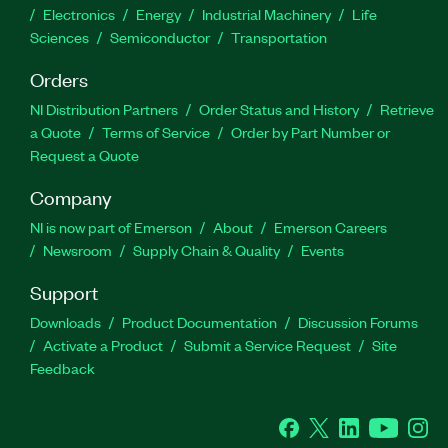
Electronics
Energy
Industrial Machinery
Life
Sciences
Semiconductor
Transportation
Orders
NI Distribution Partners
Order Status and History
Retrieve
a Quote
Terms of Service
Order by Part Number or
Request a Quote
Company
NI is now part of Emerson
About
Emerson Careers
Newsroom
Supply Chain & Quality
Events
Support
Downloads
Product Documentation
Discussion Forums
Activate a Product
Submit a Service Request
Site
Feedback
Facebook
Twitter
LinkedIn
YouTube
Ins