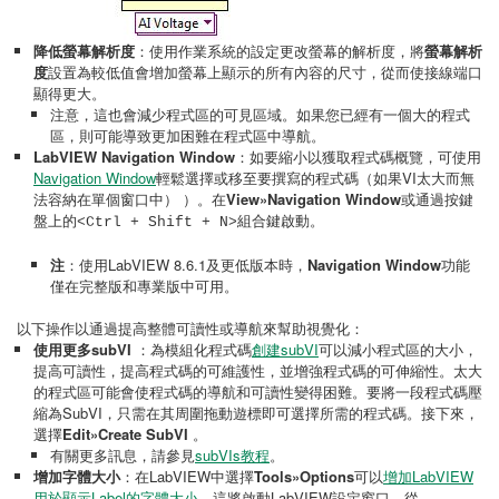
降低螢幕
解析度
：使用作業系統的設定更改螢幕的解析度，將
螢幕
解析
度
設置為較低值會增加螢幕上顯示的所有內容的尺寸，從而使接線端口
顯得更大。
注意，這也會減少程式區的可見區域。如果您已經有一個大的程式
區，則可能導致更加困難在程式區中導航。
LabVIEW Navigation Window
：如要縮小以獲取程式碼概覽，可使用
Navigation Window
輕鬆選擇或移至要撰寫的程式碼（如果VI太大而無
法容納在單個窗口中） ）。在
View»Navigation Window
或通過按鍵
盤上的
。
<Ctrl + Shift + N>組合鍵啟動
注
：使用LabVIEW 8.6.1及更低版本時，
Navigation Window
功能
僅在完整版和專業版中可用。
以下操作以通過提高整體可讀性或導航來幫助視覺化：
使用更多subVI
：為模組化程式碼
創建subVI
可以減小程式區的大小，
提高可讀性，提高程式碼的可維護性，並增強程式碼的可伸縮性。太大
的程式區可能會使程式碼的導航和可讀性變得困難。要將一段程式碼壓
縮為SubVI，只需在其周圍拖動遊標即可選擇所需的程式碼。接下來，
選擇
Edit»Create SubVI
。
有關更多訊息，請參見
subVIs教程
。
增加字體大小
：在LabVIEW中選擇
Tools»Options
可以
增加LabVIEW
用於顯示Label的字體大小
。這將啟動LabVIEW設定窗口。從