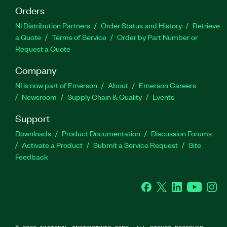
Orders
NI Distribution Partners
Order Status and History
Retrieve
a Quote
Terms of Service
Order by Part Number or
Request a Quote
Company
NI is now part of Emerson
About
Emerson Careers
Newsroom
Supply Chain & Quality
Events
Support
Downloads
Product Documentation
Discussion Forums
Activate a Product
Submit a Service Request
Site
Feedback
Facebook
Twitter
LinkedIn
YouTube
Ins