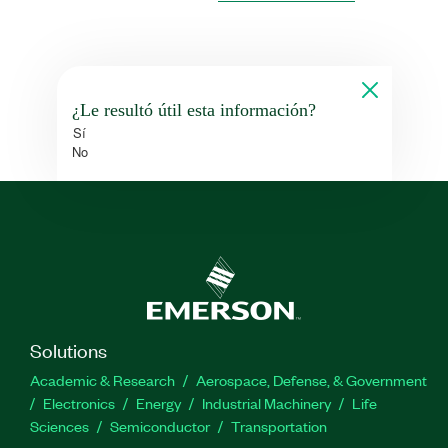
¿Le resultó útil esta información?
Sí
No
Solutions
Academic & Research
Aerospace, Defense, & Government
Electronics
Energy
Industrial Machinery
Life
Sciences
Semiconductor
Transportation