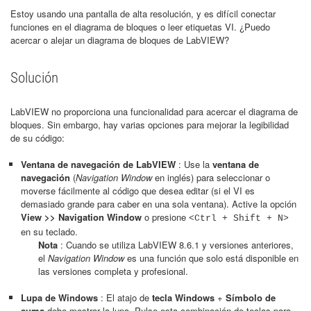
Estoy usando una pantalla de alta resolución, y es difícil conectar
funciones en el diagrama de bloques o leer etiquetas VI. ¿Puedo
acercar o alejar un diagrama de bloques de LabVIEW?
Solución
LabVIEW no proporciona una funcionalidad para acercar el diagrama de
bloques. Sin embargo, hay varias opciones para mejorar la legibilidad
de su código:
Ventana de navegación de LabVIEW
: Use la
ventana de
navegación
(
Navigation Window
en inglés) para seleccionar o
moverse fácilmente al código que desea editar (si el VI es
demasiado grande para caber en una sola ventana). Active la opción
View >> Navigation Window
o presione
<Ctrl + Shift + N>
en su teclado.
Nota
: Cuando se utiliza LabVIEW 8.6.1 y versiones anteriores,
el
Navigation Window
es una función que solo está disponible en
las versiones completa y profesional.
Lupa de Windows
: El atajo de
tecla Windows
+
Símbolo de
suma
debe mostrar la lupa. Pulse esta combinación de teclas para