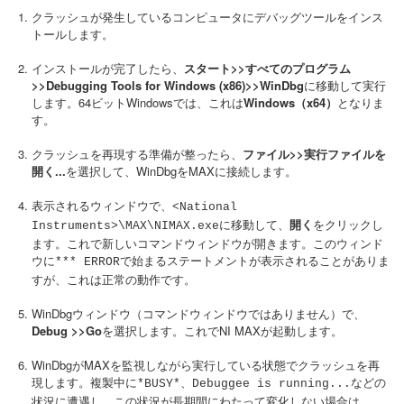
クラッシュが発生しているコンピュータにデバッグツールをインス
トールします。
インストールが完了したら、
スタート>>すべてのプログラム
>>Debugging Tools for Windows (x86)>>WinDbg
に移動して実行
します。64ビットWindowsでは、これは
Windows（x64）
となりま
す。
クラッシュを再現する準備が整ったら、
ファイル>>実行ファイルを
開く...
を選択して、WinDbgをMAXに接続します。
表示されるウィンドウで、
<National
に移動して、
開く
をクリックし
Instruments>\MAX\NIMAX.exe
ます。これで新しいコマンドウィンドウが開きます。このウィンド
ウに
で始まるステートメントが表示されることがありま
*** ERROR
すが、これは正常の動作です。
WinDbgウィンドウ（コマンドウィンドウではありません）で、
Debug >>Go
を選択します。これでNI MAXが起動します。
WinDbgがMAXを監視しながら実行している状態でクラッシュを再
現します。複製中に
、
などの
*BUSY*
Debuggee is running...
状況に遭遇し、この状況が長期間にわたって変化しない場合は、