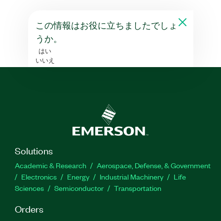
この情報はお役に立ちましたでしょ
うか。
はい
いいえ
Solutions
Academic & Research
Aerospace, Defense, & Government
Electronics
Energy
Industrial Machinery
Life
Sciences
Semiconductor
Transportation
Orders