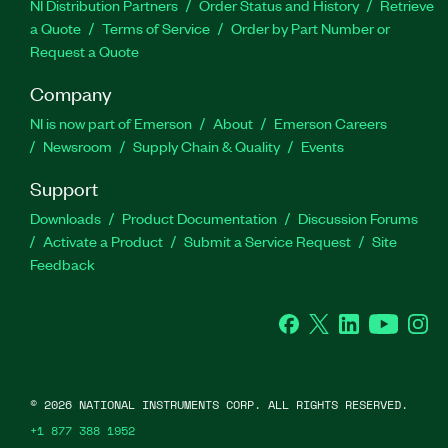
NI Distribution Partners
Order Status and History
Retrieve
a Quote
Terms of Service
Order by Part Number or
Request a Quote
Company
NI is now part of Emerson
About
Emerson Careers
Newsroom
Supply Chain & Quality
Events
Support
Downloads
Product Documentation
Discussion Forums
Activate a Product
Submit a Service Request
Site
Feedback
Facebook
Twitter
LinkedIn
YouTube
Ins
©
2026
NATIONAL INSTRUMENTS CORP. ALL RIGHTS RESERVED.
+1 877 388 1952