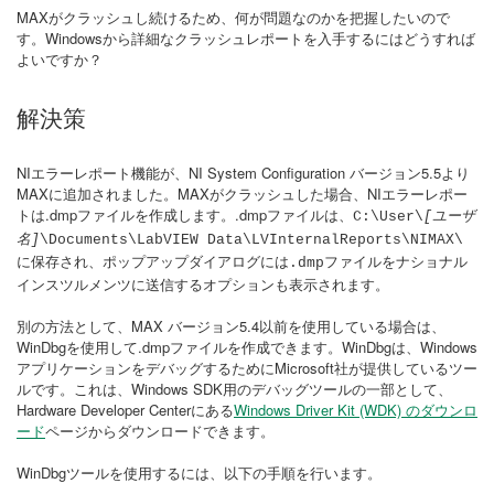
MAXがクラッシュし続けるため、何が問題なのかを把握したいので
す。Windowsから詳細なクラッシュレポートを入手するにはどうすれば
よいですか？
解決策
NIエラーレポート機能が、NI System Configuration バージョン5.5より
MAXに追加されました。MAXがクラッシュした場合、NIエラーレポー
トは.dmpファイルを作成します。.dmpファイルは、
C:\User\
[ユーザ
名]
\Documents\LabVIEW Data\LVInternalReports\NIMAX\
に保存され、ポップアップダイアログには
ファイルをナショナル
.dmp
インスツルメンツに送信するオプションも表示されます。
別の方法として、MAX バージョン5.4以前を使用している場合は、
WinDbgを使用して.dmpファイルを作成できます。WinDbgは、Windows
アプリケーションをデバッグするためにMicrosoft社が提供しているツー
ルです。これは、Windows SDK用のデバッグツールの一部として、
Hardware Developer Centerにある
Windows Driver Kit (WDK) のダウンロ
ード
ページからダウンロードできます。
WinDbgツールを使用するには、以下の手順を行います。