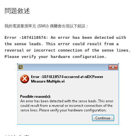
問題敘述
我的電源量測單元 (SMU) 偶爾會出現以下錯誤：
Error -1074118574: An error has been detected with
the sense leads. This error could result from a
reversal or incorrect connection of the sense lines.
Please verify your hardware configuration.