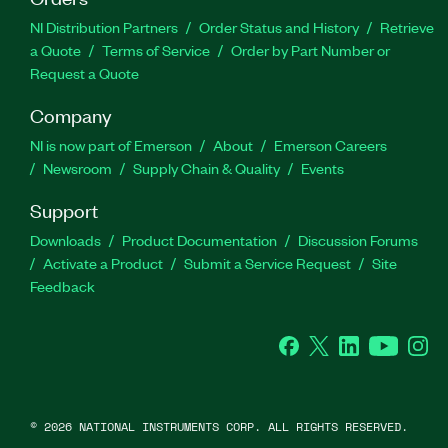
NI Distribution Partners
Order Status and History
Retrieve
a Quote
Terms of Service
Order by Part Number or
Request a Quote
Company
NI is now part of Emerson
About
Emerson Careers
Newsroom
Supply Chain & Quality
Events
Support
Downloads
Product Documentation
Discussion Forums
Activate a Product
Submit a Service Request
Site
Feedback
Facebook
Twitter
LinkedIn
YouTube
Ins
©
2026
NATIONAL INSTRUMENTS CORP. ALL RIGHTS RESERVED.