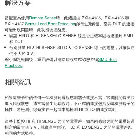
解決方案
當配置為使用
Remote Sense
時，此錯誤由 PXIe-4135、PXIe-4136 和
PXIe-4137
Sense Lead Error Detection
的特性所觸發。當與 DUT 的連接
可能出現問題時，此功能會提醒您。
驗證 HI/LO 和 HI SENSE/LO SENSE 線是否正確牢固地連接到 SMU
和 DUT
分別測量 HI & HI SENSE 和 LO & LO SENSE 線上的電壓，以確保它
們不大於 3 V。
縮小問題範圍後，重置設備以清除錯誤並確認您遵循
SMU Best
Practices
。
相關資訊
如果這些卡中的任何一個檢測到遠程感測端子連接不當，它將關閉輸出並
進入錯誤狀態。通常當發生此錯誤時，不正確的連接包括反轉檢測端子的
極性、將檢測引線短接在一起或本地檢測 HI 或 LO 的連接鬆動。
這些卡監控 HI 和 HI SENSE 之間的電壓差，如果兩條線之間的電壓超過
指定的最大值 3 V，就會產生錯誤。 LO 和 LO SENSE 之間的電壓差以
相同的方式監控。