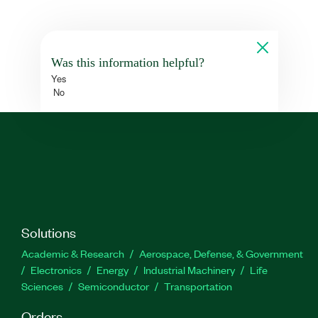
Was this information helpful?
Yes
No
Solutions
Academic & Research
Aerospace, Defense, & Government
Electronics
Energy
Industrial Machinery
Life
Sciences
Semiconductor
Transportation
Orders