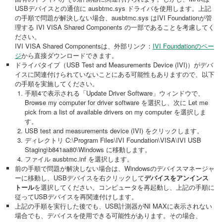
USBデバイスとの通信に ausbtmc.sys ドライバを使用します。上記
の手順で問題が解決しない場合、ausbtmc.sys はIVI Foundationが管
理する IVI VISA Shared Components の一部であることを考慮してく
ださい。
IVI VISA Shared Componentsは、外部リンク：
IVI Foundationのペー
ジ
から直接ダウンロードできます。
ドライバタイプ（USB Test and Measurements Device (IVI)）がデバ
イスに関連付けられていないことにある可能性もありますので、以下
の手順を実施してください。
手順4で表示される「Update Driver Software」ウィンドウで、
Browse my computer for driver software を選択し、次に Let me
pick from a list of available drivers on my computer を選択しま
す。
USB test and measurements device (IVI) をクリックします。
ディレクトリ C:\Program Files\IVI Foundation\VISA\IVI USB
Staging\b841aa80\Windows に移動します。
ファイル ausbtmc.inf を選択します。
前の手順で問題が解決しない場合は、Windowsのデバイスマネージャ
ーに移動し、USBデバイスを右クリックして
デバイスをアンインス
トール
を選択してください。コンピュータを再起動し、上記の手順に
従ってUSBデバイスを再関連付けします。
上記の手順を実行した後でも、USB計測器がNI MAXに表示されない
場合でも、デバイスを使用できる可能性があります。その場合、