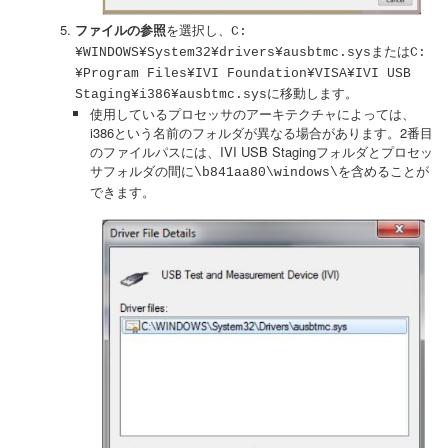
ファイルの参照
を選択し、
C:
¥WINDOWS¥System32¥drivers¥ausbtmc.sysまたはC:
¥Program Files¥IVI Foundation¥VISA¥IVI USB
に移動します。
Staging¥i386¥ausbtmc.sys
使用しているプロセッサのアーキテクチャによっては、
i386という名前のフォルダが異なる場合があります。2番目
のファイルパスには、IVI USB Stagingフォルダとプロセッ
サフォルダの間に
を含めることが
\b841aa80\windows\
できます。