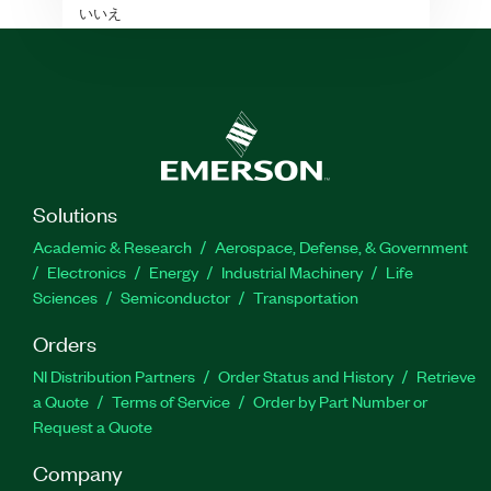
いいえ
Solutions
Academic & Research
Aerospace, Defense, & Government
Electronics
Energy
Industrial Machinery
Life
Sciences
Semiconductor
Transportation
Orders
NI Distribution Partners
Order Status and History
Retrieve
a Quote
Terms of Service
Order by Part Number or
Request a Quote
Company