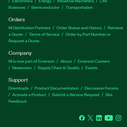
Electronics
Energy
Industrial Machinery
Life
Sciences
Semiconductor
Transportation
Orders
NI Distribution Partners
Order Status and History
Retrieve
a Quote
Terms of Service
Order by Part Number or
Request a Quote
Company
NI is now part of Emerson
About
Emerson Careers
Newsroom
Supply Chain & Quality
Events
Support
Downloads
Product Documentation
Discussion Forums
Activate a Product
Submit a Service Request
Site
Feedback
Facebook
Twitter
LinkedIn
YouTube
Ins