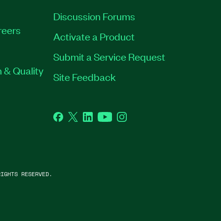
Discussion Forums
reers
Activate a Product
Submit a Service Request
 & Quality
Site Feedback
Facebook
Twitter
LinkedIn
YouTube
Instagram
IGHTS RESERVED.