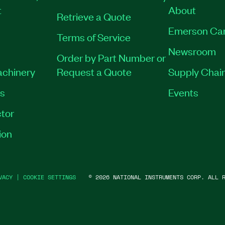
t
About
Retrieve a Quote
Emerson Ca
Terms of Service
Newsroom
Order by Part Number or
achinery
Request a Quote
Supply Chain
es
Events
tor
ion
VACY
|
COOKIE SETTINGS
©
2026
NATIONAL INSTRUMENTS CORP. ALL R