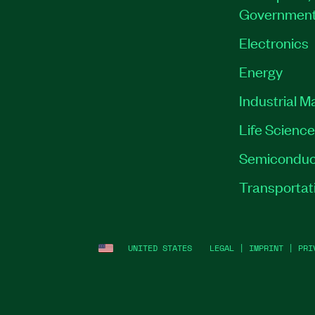
Governmen
Electronics
Energy
Industrial M
Life Scienc
Semiconduc
Transportat
UNITED STATES
LEGAL
|
IMPRINT
|
PRI