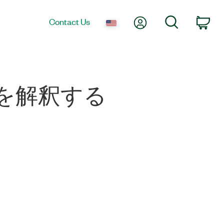
My Account
Search
Contact Us
Car
タを解釈する