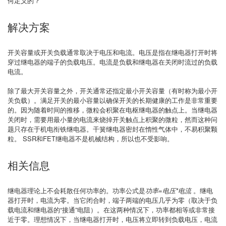
何定义的？
解决方案
开关容量或开关负载通常取决于电压和电流。电压是指在继电器打开时将
穿过继电器的端子的负载电压。电流是负载和继电器在关闭时流过的负载
电流。
除了最大开关容量之外，开关通常还指定最小开关容量（有时称为最小开
关负载）。满足开关的最小容量以确保开关的长期健康的工作是非常重要
的。因为随着时间的推移，微粒会积聚在电枢继电器的触点上。当继电器
关闭时，需要用最小量的电流来烧掉开关触点上积聚的微粒，然而这种问
题只存在于机电衔铁继电器。干簧继电器密封在惰性气体中，不易积聚颗
粒。 SSR和FET继电器不是机械结构，所以也不受影响。
相关信息
继电器理论上不会耗散任何功率的。功率公式是
功率=电压*电流
。继电
器打开时，电流为零。当它闭合时，端子两端的电压几乎为零（取决于负
载电流和继电器的“接通”电阻）。在这两种情况下，功率都相等或非常接
近于零。理想情况下，当继电器打开时，电压将立即转到负载电压，电流