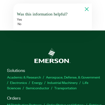
Was this information helpful?
Yes
No
Solutions
Academic & Research
Aerospace, Defense, & Government
Electronics
Energy
Industrial Machinery
Life
Sciences
Semiconductor
Transportation
Orders
NI Distribution Partners
Order Status and History
Retrieve