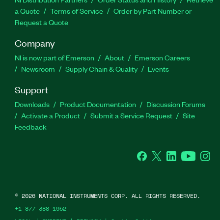
a Quote
Terms of Service
Order by Part Number or
Request a Quote
Company
NI is now part of Emerson
About
Emerson Careers
Newsroom
Supply Chain & Quality
Events
Support
Downloads
Product Documentation
Discussion Forums
Activate a Product
Submit a Service Request
Site
Feedback
Facebook
Twitter
LinkedIn
YouTube
Ins
©
2026
NATIONAL INSTRUMENTS CORP. ALL RIGHTS RESERVED.
+1 877 388 1952