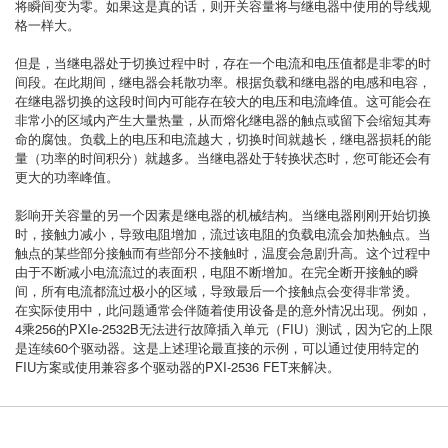
将瞬间变为零。如果这是真的话，则开关容量将与继电器中使用的导线规
格一样大。
但是，当继电器处于切换过程中时，存在一个电流和电压值都是非零的时
间段。在此期间，继电器会耗散功率。根据负载和继电器的电感和电容，
在继电器切换的这段时间内可能存在较大的电压和电流峰值。这可能会在
非常小的区域内产生大量热量，从而熔化继电器的触点或留下会缩短其寿
命的腐蚀。负载上的电压和电流越大，切换时间就越长，继电器损耗的能
量（功率的时间积分）就越多。当继电器处于转换状态时，您可能还会有
更大的功率峰值。
影响开关容量的另一个因素是继电器的机械结构。当继电器刚刚开始切换
时，接触力减小，导致电阻增加，流过该电阻的负载电流会加热触点。当
触点的某些部分接触而有些部分不接触时，温度会急剧升高。这个过程中
由于不断减小电流流过的表面积，电阻不断增加。在完全断开接触的瞬
间，所有电流都流过极小的区域，导致最后一个接触点会变得非常烫。
在实际使用中，此问题通常会伴随着使用设备是的意外情况出现。例如，
4乘256的PXIe-2532B无法进行故障插入单元（FIU）测试，因为它的上限
是连续60个驱动器。这是上述理论最直接的示例，可以通过使用特定的
FIU方案或使用兼容多个驱动器的PXI-2536 FET来解决。