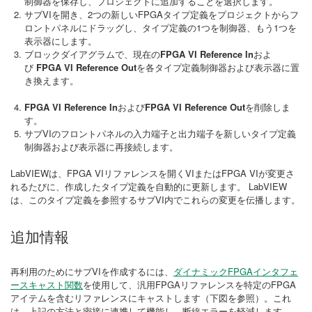
制御器を保存し、プロジェクトに追加することを選択します。
サブVIを開き、2つの新しいFPGAタイプ定義をプロジェクトからフ
ロントパネルにドラッグし、タイプ定義の1つを制御器、もう1つを
表示器にします。
ブロックダイアグラムで、現在の
FPGA VI Reference In
およ
び
FPGA VI Reference Out
を各タイプ定義制御器および表示器に置
き換えます。
FPGA VI Reference In
および
FPGA VI Reference Out
を削除しま
す。
サブVIのフロントパネルの入力端子と出力端子を新しいタイプ定義
制御器および表示器に再接続します。
LabVIEWは、FPGA VIリファレンスを開くVIまたはFPGA VIが変更さ
れるたびに、作成したタイプ定義を自動的に更新します。 LabVIEW
は、このタイプ定義を参照するサブVI内でこれらの変更を伝播します。
追加情報
再利用のためにサブVIを作成するには、
ダイナミックFPGAインタフェ
ースキャスト関数
を使用して、汎用FPGAリファレンスを特定のFPGA
アイテムを含むリファレンスにキャストします（下図を参照）。これ
は、上記の方法と密接に連携して機能し、断線エラーを軽減します。