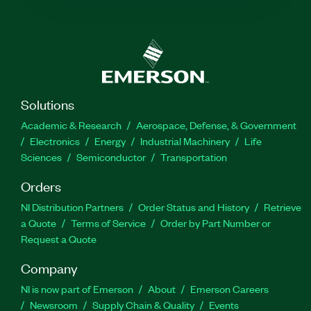
Solutions
Academic & Research
Aerospace, Defense, & Government
Electronics
Energy
Industrial Machinery
Life
Sciences
Semiconductor
Transportation
Orders
NI Distribution Partners
Order Status and History
Retrieve
a Quote
Terms of Service
Order by Part Number or
Request a Quote
Company
NI is now part of Emerson
About
Emerson Careers
Newsroom
Supply Chain & Quality
Events