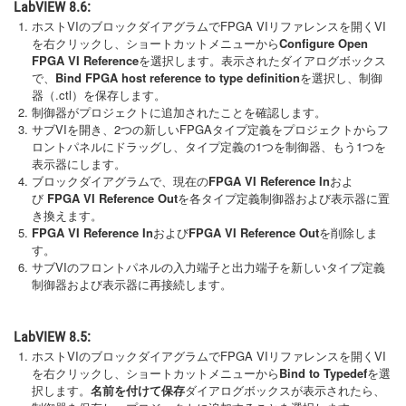
LabVIEW 8.6:
ホストVIのブロックダイアグラムでFPGA VIリファレンスを開くVI
を右クリックし、ショートカットメニューから
Configure Open
FPGA VI Reference
を選択します。表示されたダイアログボックス
で、
Bind FPGA host reference to type definition
を選択し、制御
器（.ctl）を保存します。
制御器がプロジェクトに追加されたことを確認します。
サブVIを開き、2つの新しいFPGAタイプ定義をプロジェクトからフ
ロントパネルにドラッグし、タイプ定義の1つを制御器、もう1つを
表示器にします。
ブロックダイアグラムで、現在の
FPGA VI Reference In
およ
び
FPGA VI Reference Out
を各タイプ定義制御器および表示器に置
き換えます。
FPGA VI Reference In
および
FPGA VI Reference Out
を削除しま
す。
サブVIのフロントパネルの入力端子と出力端子を新しいタイプ定義
制御器および表示器に再接続します。
LabVIEW 8.5:
ホストVIのブロックダイアグラムでFPGA VIリファレンスを開くVI
を右クリックし、ショートカットメニューから
Bind to Typedef
を選
択します。
名前を付けて保存
ダイアログボックスが表示されたら、