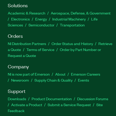
Solutions
Academic & Research
Aerospace, Defense, & Government
Electronics
Energy
Industrial Machinery
Life
Sciences
Semiconductor
Transportation
Orders
NI Distribution Partners
Order Status and History
Retrieve
a Quote
Terms of Service
Order by Part Number or
Request a Quote
Company
NI is now part of Emerson
About
Emerson Careers
Newsroom
Supply Chain & Quality
Events
Support
Downloads
Product Documentation
Discussion Forums
Activate a Product
Submit a Service Request
Site
Feedback