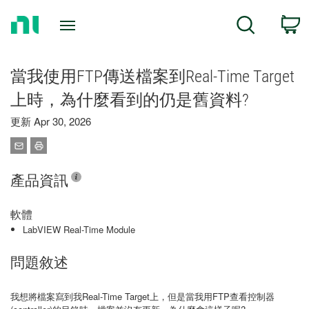
Return
C
Search
to
Home
Page
當我使用FTP傳送檔案到Real-Time Target
上時，為什麼看到的仍是舊資料?
更新 Apr 30, 2026
產品資訊
軟體
LabVIEW Real-Time Module
問題敘述
我想將檔案寫到我Real-Time Target上，但是當我用FTP查看控制器