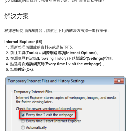
(controller)的目錄時，檔案並沒有更新。為什麼會這樣子呢?
解決方案
根據您所使用的瀏覽器，請依照下列的解決方法擇一進行操作：
Internet Explorer (IE)
重新整理所開啟的資料夾或是按下
F5
。
前往
工具(Tools) » 網際網路選項(Internet Options)
。
在瀏覽歷程記錄(Browsing History)下點擊
設定(Settings)
按鈕。
點選
每次造訪網頁時(Every time I visit the webpage)
。
點擊
確定(Ok)
。