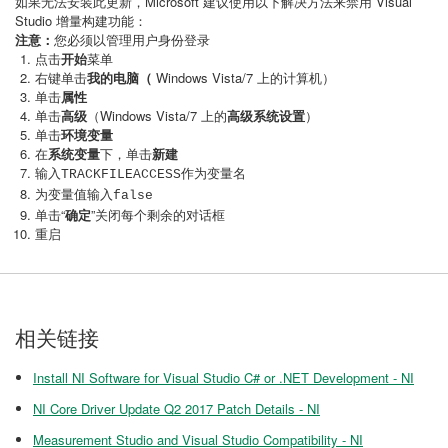
如果无法安装此更新，Microsoft 建议使用以下解决方法来禁用 Visual
Studio 增量构建功能：
注意：
您必须以管理用户身份登录
点击
开始
菜单
右键单击
我的电脑
（
Windows Vista/7 上的计算机）
单击
属性
单击
高级
（Windows Vista/7 上的
高级系统设置
）
单击
环境变量
在
系统变量
下，单击
新建
输入
作为变量名
TRACKFILEACCESS
为变量值输入
false
单击“
确定
”关闭每个剩余的对话框
重启
相关链接
Install NI Software for Visual Studio C# or .NET Development - NI
NI Core Driver Update Q2 2017 Patch Details - NI
Measurement Studio and Visual Studio Compatibility - NI