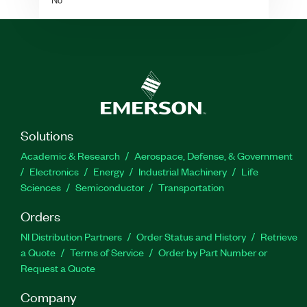
Solutions
Academic & Research
Aerospace, Defense, & Government
Electronics
Energy
Industrial Machinery
Life
Sciences
Semiconductor
Transportation
Orders
NI Distribution Partners
Order Status and History
Retrieve
a Quote
Terms of Service
Order by Part Number or
Request a Quote
Company