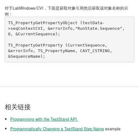
对于LabWindows/CVI，下面是获取对象引用然后获取该对象名称的示
例：
TS_PropertyGetPropertyObject (testData-
>seqContextCVI, &errorInfo,"RunState.Sequence", 
0, &CurrentSequence);

TS_PropertyGetProperty (CurrentSequence, 
&errorInfo, TS_PropertyName, CAVT_CSTRING, 
&SequenceName);
相关链接
Programming with the TestStand API
Programmatically Changing a TestStand Step Name
example