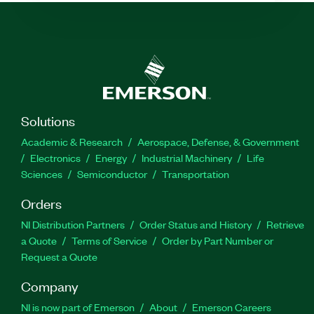
Solutions
Academic & Research
Aerospace, Defense, & Government
Electronics
Energy
Industrial Machinery
Life
Sciences
Semiconductor
Transportation
Orders
NI Distribution Partners
Order Status and History
Retrieve
a Quote
Terms of Service
Order by Part Number or
Request a Quote
Company
NI is now part of Emerson
About
Emerson Careers