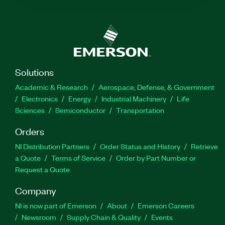
Solutions
Academic & Research
Aerospace, Defense, & Government
Electronics
Energy
Industrial Machinery
Life
Sciences
Semiconductor
Transportation
Orders
NI Distribution Partners
Order Status and History
Retrieve
a Quote
Terms of Service
Order by Part Number or
Request a Quote
Company
NI is now part of Emerson
About
Emerson Careers
Newsroom
Supply Chain & Quality
Events