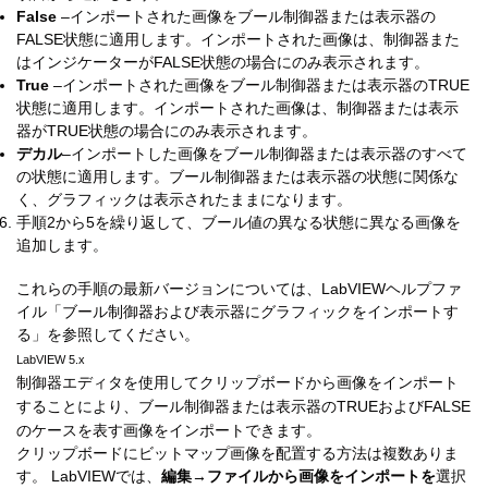
False
–インポートされた画像をブール制御器または表示器の
FALSE状態に適用します。インポートされた画像は、制御器また
はインジケーターがFALSE状態の場合にのみ表示されます。
True
–インポートされた画像をブール制御器または表示器のTRUE
状態に適用します。インポートされた画像は、制御器または表示
器がTRUE状態の場合にのみ表示されます。
デカル
–インポートした画像をブール制御器または表示器のすべて
の状態に適用します。ブール制御器または表示器の状態に関係な
く、グラフィックは表示されたままになります。
手順2から5を繰り返して、ブール値の異なる状態に異なる画像を
追加します。
これらの手順の最新バージョンについては、
LabVIEWヘルプファ
イル
「ブール制御器および表示器にグラフィックをインポートす
る」を参照してください。
LabVIEW 5.x
制御器エディタを使用してクリップボードから画像をインポート
することにより、ブール制御器または表示器のTRUEおよびFALSE
のケースを表す画像をインポートできます。
クリップボードにビットマップ画像を配置する方法は複数ありま
す。 LabVIEWでは、
編集→ファイルから画像をインポートを
選択