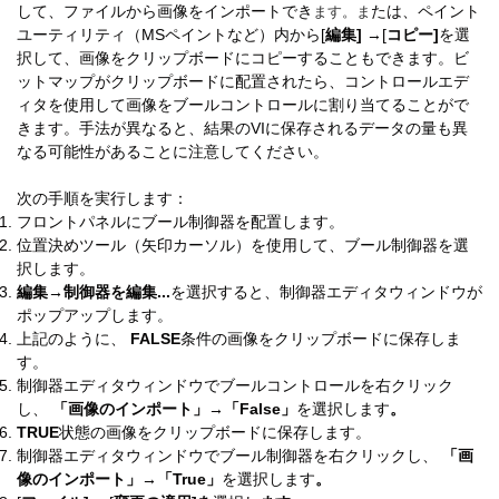
ます。ま
して、ファイルから画像をインポートでき
たは、ペイント
ユーティリティ（MSペイントなど）内から[
編集]
→[
コピー]
を選
択して、画像をクリップボードにコピーすることもできます。ビ
ットマップがクリップボードに配置されたら、コントロールエデ
ィタを使用して画像をブールコントロールに割り当てることがで
きます。手法が異なると、結果のVIに保存されるデータの量も異
なる可能性があることに注意してください。
次の手順を実行します：
フロントパネルにブール制御器を配置します。
位置決めツール（矢印カーソル）を使用して、ブール制御器を選
択します。
編集→制御器を編集...
を選択すると、制御器エディタウィンドウが
ポップアップします。
上記のように、
FALSE
条件の画像をクリップボードに保存しま
す。
制御器エディタウィンドウでブールコントロールを右クリック
し、
「画像のインポート」→「False」
を選択します
。
TRUE
状態の画像をクリップボードに保存します。
制御器エディタウィンドウでブール制御器を右クリックし、
「画
像のインポート」→「True」
を選択します
。