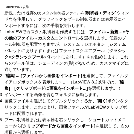
LabVIEW6.x以降
カスタム制御器ファイルを
[
新規または既存の
制御器エディタ]
ウィン
ドウを使用して、グラフィックをブール制御器または表示器にイ
ます。
ンポートするには、次の手順を実行し
LabVIEWでカスタム制御器を作成するには、
ファイル→新規…»そ
の他のファイル→カスタムコントロールを
選択し
ます。
任意のブ
ール制御器を配置できますが、システムラジオボタン（
システム
パレットにあります）またはフラットスクエアブール（
クラシッ
ク»クラシックブール
パレットにあります）をお勧めします。これ
らのブール値は、シェーディング(影)がないため、カスタマイズに
適しています。
[
編集
]→
[ファイル
から
画像をインポート]を
選択
して、ファイルダ
イアログボックスを表示します。
（LabVIEW 8.2以降では、[
編
集]→[クリップボードに画像をインポート...]
を選択
します。
）
インポートする画像を含むフォルダに移動します。
画像ファイルを選択してダブルクリックするか、[
開く
]ボタンを
ク
リックし
ます。これにより、画像ファイルがLabVIEWクリップボ
ードに配置されます。
ブール制御器または表示器を右クリック
し、ショートカットメニ
ューから
[クリップボードから画像をインポート]
を選択して、次の
項目から選択します。