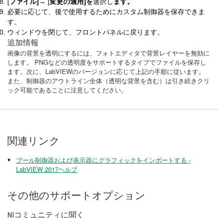
[
ファイル]→
[
変更の適用]を
選択し
ます。
必要に応じて、後で使用するためにカスタム制御器を保存できま
す。
ウィンドウを閉じて、フロントパネルに戻ります。
追加情報
画像の背景を透明にするには、フォトエディタで背景レイヤーを無効に
します。 PNGなどの透明度をサポートするタイプでファイルを保存し
ます。次に、LabVIEWのバージョンに応じて上記の手順に従います。
また、制御器のアウトライン全体（透明な背景を含む）は引き続きクリ
ック可能であることに注意してください。
関連リンク
ブール制御器および表示器にグラフィックをインポートする -
LabVIEW 2017ヘルプ
その他のサポートオプション
NIコミュニティに聞く