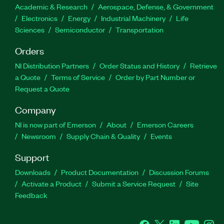
Academic & Research
Aerospace, Defense, & Government
Electronics
Energy
Industrial Machinery
Life
Sciences
Semiconductor
Transportation
Orders
NI Distribution Partners
Order Status and History
Retrieve
a Quote
Terms of Service
Order by Part Number or
Request a Quote
Company
NI is now part of Emerson
About
Emerson Careers
Newsroom
Supply Chain & Quality
Events
Support
Downloads
Product Documentation
Discussion Forums
Activate a Product
Submit a Service Request
Site
Feedback