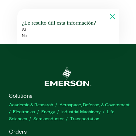
¿Le resultó útil esta información?
Sí
No
Solutions
Academic & Research
Aerospace, Defense, & Government
Electronics
Energy
Industrial Machinery
Life
Sciences
Semiconductor
Transportation
Orders