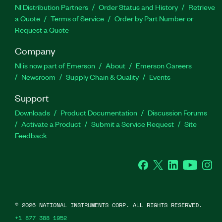
NI Distribution Partners
Order Status and History
Retrieve
a Quote
Terms of Service
Order by Part Number or
Request a Quote
Company
NI is now part of Emerson
About
Emerson Careers
Newsroom
Supply Chain & Quality
Events
Support
Downloads
Product Documentation
Discussion Forums
Activate a Product
Submit a Service Request
Site
Feedback
Facebook
Twitter
LinkedIn
YouTube
Ins
©
2026
NATIONAL INSTRUMENTS CORP. ALL RIGHTS RESERVED.
+1 877 388 1952