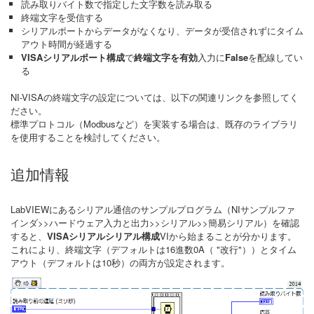
読み取りバイト数で指定した文字数を読み取る
終端文字を受信する
シリアルポートからデータがなくなり、データが受信されずにタイム
アウト時間が経過する
VISAシリアルポート構成
で
終端文字を有効
入力に
False
を配線してい
る
NI-VISAの終端文字の設定については、以下の関連リンクを参照してく
ださい。
標準プロトコル（Modbusなど）を実装する場合は、既存のライブラリ
を使用することを検討してください。
追加情報
LabVIEWにあるシリアル通信のサンプルプログラム（NIサンプルファ
インダ>>ハードウェア入力と出力>>シリアル>>簡易シリアル）を確認
すると、
VISAシリアルシリアル構成
VIから始まることが分かります。
これにより、終端文字（デフォルトは16進数0A（ "改行"））とタイム
アウト（デフォルトは10秒）の両方が設定されます。