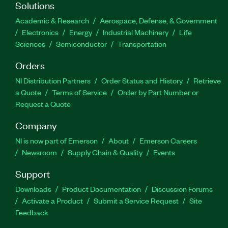
Solutions
Academic & Research
Aerospace, Defense, & Government
Electronics
Energy
Industrial Machinery
Life
Sciences
Semiconductor
Transportation
Orders
NI Distribution Partners
Order Status and History
Retrieve
a Quote
Terms of Service
Order by Part Number or
Request a Quote
Company
NI is now part of Emerson
About
Emerson Careers
Newsroom
Supply Chain & Quality
Events
Support
Downloads
Product Documentation
Discussion Forums
Activate a Product
Submit a Service Request
Site
Feedback