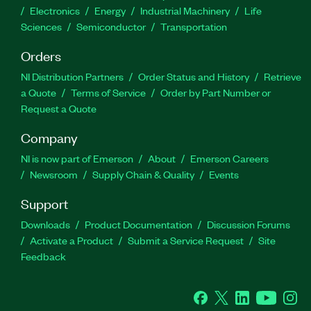
Electronics
Energy
Industrial Machinery
Life
Sciences
Semiconductor
Transportation
Orders
NI Distribution Partners
Order Status and History
Retrieve
a Quote
Terms of Service
Order by Part Number or
Request a Quote
Company
NI is now part of Emerson
About
Emerson Careers
Newsroom
Supply Chain & Quality
Events
Support
Downloads
Product Documentation
Discussion Forums
Activate a Product
Submit a Service Request
Site
Feedback
Facebook
Twitter
LinkedIn
YouTube
Ins