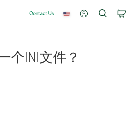
My Account
Search
Contact Us
Car
一个INI文件？