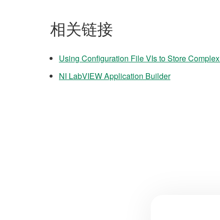
相关链接
Using Configuration File VIs to Store Comple
NI LabVIEW Application Builder