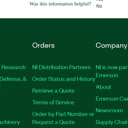
Was this information helpful?
No
Orders
Company
 Research
NI Distribution Partners
NI is now par
Emerson
Defense, &
Order Status and History
t
About
Retrieve a Quote
Emerson Ca
Terms of Service
Newsroom
Order by Part Number or
achinery
Request a Quote
Supply Chain