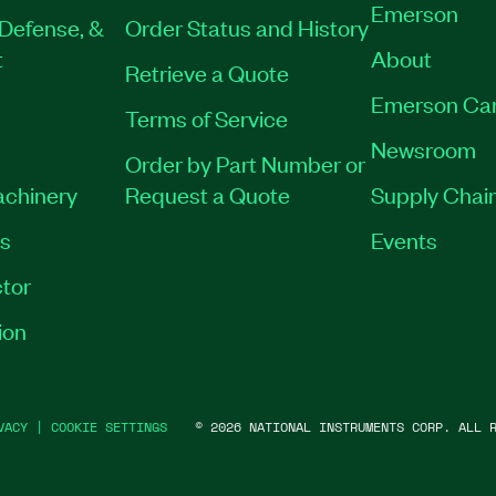
Emerson
Defense, &
Order Status and History
t
About
Retrieve a Quote
Emerson Ca
Terms of Service
Newsroom
Order by Part Number or
achinery
Request a Quote
Supply Chain
es
Events
tor
ion
VACY
|
COOKIE SETTINGS
©
2026
NATIONAL INSTRUMENTS CORP. ALL R