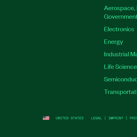
Aerospace, 
Governmen
Electronics
Energy
Industrial M
Life Scienc
Semiconduc
Transportat
UNITED STATES
LEGAL
|
IMPRINT
|
PRI