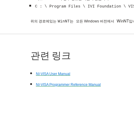
C : \ Program Files \ IVI Foundation \ VI
WinNT
위의
경로에있는
WinNT는
모든 Windows 버전에서
입
관련 링크
NI-VISA
User Manual
NI-VISA Programmer Reference Manual