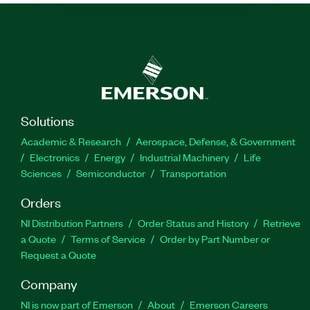
Solutions
Academic & Research
Aerospace, Defense, & Government
Electronics
Energy
Industrial Machinery
Life
Sciences
Semiconductor
Transportation
Orders
NI Distribution Partners
Order Status and History
Retrieve
a Quote
Terms of Service
Order by Part Number or
Request a Quote
Company
NI is now part of Emerson
About
Emerson Careers